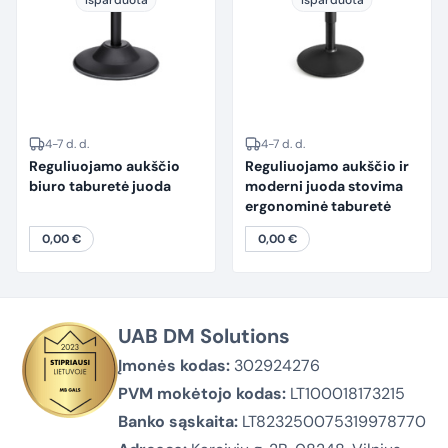
Išparduota
Išparduota
4-7 d. d.
4-7 d. d.
Reguliuojamo aukščio
Reguliuojamo aukščio ir
biuro taburetė juoda
moderni juoda stovima
ergonominė taburetė
0,00
€
0,00
€
UAB DM Solutions
Įmonės kodas:
302924276
PVM mokėtojo kodas:
LT100018173215
Banko sąskaita:
LT823250075319978770