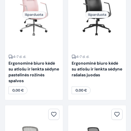
Išparduota
Išparduota
4-7 d. d.
4-7 d. d.
Ergonominė biuro kėdė
Ergonominė biuro kėdė
su atlošu ir lenkta sėdyne
su atlošu ir lenkta sėdyne
pastelinės rožinės
rašalas juodas
spalvos
0,00
€
0,00
€