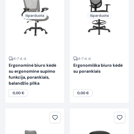
Išparduota
Išparduota
4-7 d. d.
4-7 d. d.
Ergonominė biuro kėdė
Ergonomiška biuro kėdė
su ergonomine supimo
su porankiais
funkcija, porankiais,
balandžio pilka
0,00
€
0,00
€