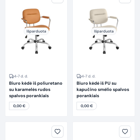
Išparduota
Išparduota
4-7 d. d.
4-7 d. d.
Biuro kėdė iš poliuretano
Biuro kėdė iš PU su
su karamelės rudos
kapučino smėlio spalvos
spalvos porankiais
porankiais
0,00
€
0,00
€