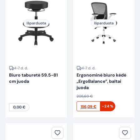
Išparduota
Išparduota
4-7 d. d.
4-7 d. d.
Biuro taburetė 59.5-81
Ergonominė biuro kėdė
cm juoda
„ErgoBalance”, baltai
juoda
205,69
€
Original
Current
-24%
156,09
€
0,00
€
price
price
was:
is:
205,69 €.
156,09 €.