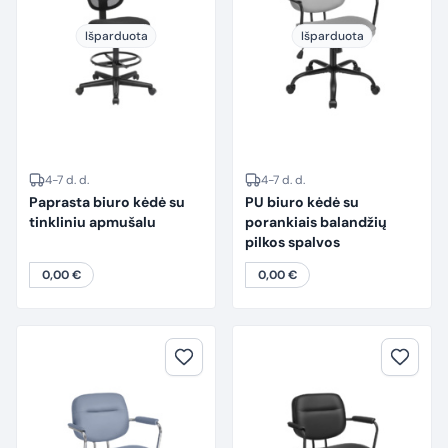
Išparduota
Išparduota
4-7 d. d.
4-7 d. d.
Paprasta biuro kėdė su
PU biuro kėdė su
tinkliniu apmušalu
porankiais balandžių
pilkos spalvos
0,00
€
0,00
€