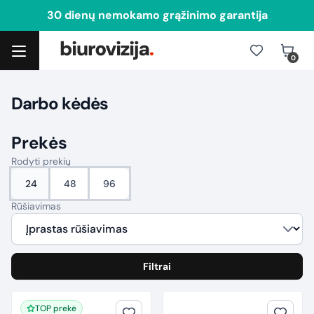
30 dienų nemokamo grąžinimo garantija
0
Toggle navigation
Darbo kėdės
Prekės
Rodyti prekių
24
48
96
Rūšiavimas
Filtrai
TOP prekė