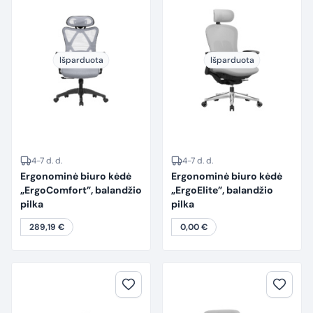
Išparduota
Išparduota
4-7 d. d.
4-7 d. d.
Ergonominė biuro kėdė
Ergonominė biuro kėdė
„ErgoComfort”, balandžio
„ErgoElite”, balandžio
pilka
pilka
289,19
€
0,00
€