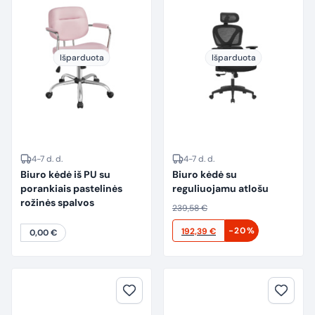
Išparduota
Išparduota
4-7 d. d.
4-7 d. d.
Biuro kėdė iš PU su
Biuro kėdė su
porankiais pastelinės
reguliuojamu atlošu
rožinės spalvos
239,58
€
Original
Current
-20%
192,39
€
0,00
€
price
price
was:
is:
239,58 €.
192,39 €.