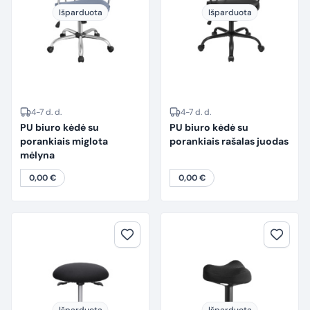
Išparduota
Išparduota
4-7 d. d.
4-7 d. d.
PU biuro kėdė su
PU biuro kėdė su
porankiais miglota
porankiais rašalas juodas
mėlyna
0,00
€
0,00
€