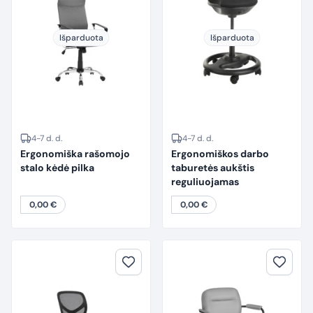
Išparduota
Išparduota
4-7 d. d.
4-7 d. d.
Ergonomiška rašomojo
Ergonomiškos darbo
stalo kėdė pilka
taburetės aukštis
reguliuojamas
0,00
€
0,00
€