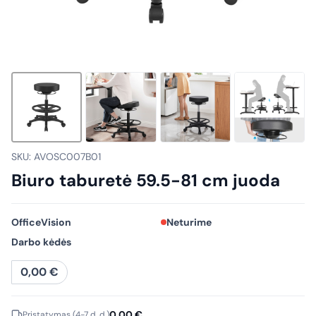
SKU: AVOSC007B01
Biuro taburetė 59.5-81 cm juoda
OfficeVision
Neturime
Darbo kėdės
0,00
€
0,00
€
Pristatymas (4-7 d. d.)