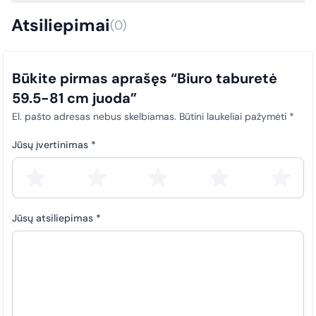
dokumentai (sąskaitos faktūros) privalo būti laiku įkeliami į SABIS
Taip, išrašome išankstines sąskaitas faktūras.
sistemą. Šis reikalavimas taikomas visiems pirkimams, siekiant
Atsiliepimai
(0)
užtikrinti skaidrumą ir tinkamą atitiktį teisės aktų nuostatoms.
Būkite pirmas aprašęs “Biuro taburetė
59.5-81 cm juoda”
El. pašto adresas nebus skelbiamas.
Būtini laukeliai pažymėti
*
Jūsų įvertinimas
*
Jūsų atsiliepimas
*