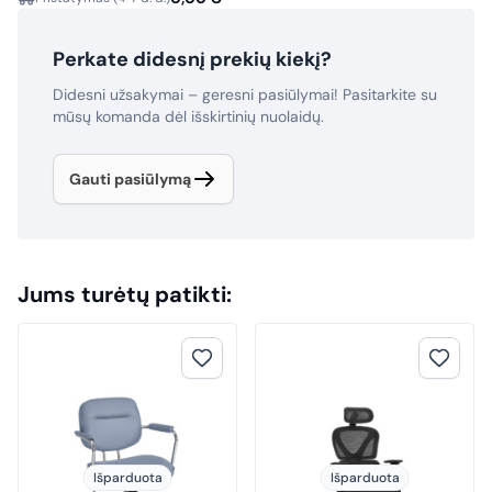
Perkate didesnį prekių kiekį?
Didesni užsakymai – geresni pasiūlymai! Pasitarkite su
mūsų komanda dėl išskirtinių nuolaidų.
Gauti pasiūlymą
Jums turėtų patikti:
Išparduota
Išparduota