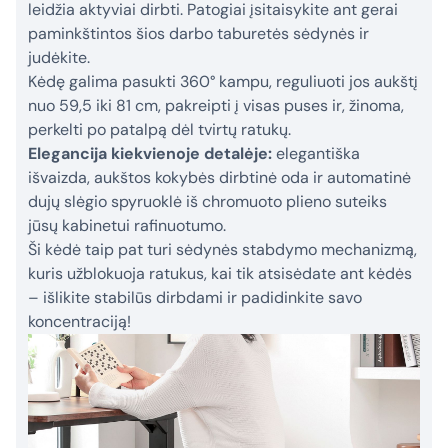
leidžia aktyviai dirbti. Patogiai įsitaisykite ant gerai
paminkštintos šios darbo taburetės sėdynės ir
judėkite.
Kėdę galima pasukti 360° kampu, reguliuoti jos aukštį
nuo 59,5 iki 81 cm, pakreipti į visas puses ir, žinoma,
perkelti po patalpą dėl tvirtų ratukų.
Elegancija kiekvienoje detalėje:
elegantiška
išvaizda, aukštos kokybės dirbtinė oda ir automatinė
dujų slėgio spyruoklė iš chromuoto plieno suteiks
jūsų kabinetui rafinuotumo.
Ši kėdė taip pat turi sėdynės stabdymo mechanizmą,
kuris užblokuoja ratukus, kai tik atsisėdate ant kėdės
– išlikite stabilūs dirbdami ir padidinkite savo
koncentraciją!