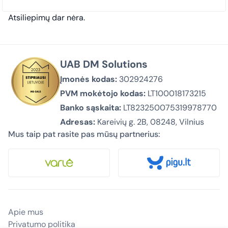
Atsiliepimų dar nėra.
UAB DM Solutions
Įmonės kodas:
302924276
PVM mokėtojo kodas:
LT100018173215
Banko sąskaita:
LT823250075319978770
Adresas:
Kareivių g. 2B, 08248, Vilnius
Mus taip pat rasite pas mūsų partnerius:
Apie mus
Privatumo politika