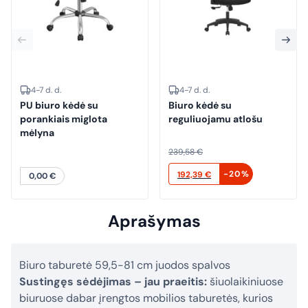
4-7 d. d.
4-7 d. d.
PU biuro kėdė su
Biuro kėdė su
porankiais miglota
reguliuojamu atlošu
mėlyna
239,58
€
Original
Current
-20%
192,39
€
0,00
€
price
price
was:
is:
Aprašymas
239,58 €.
192,39 €.
Biuro taburetė 59,5-81 cm juodos spalvos
Sustingęs sėdėjimas – jau praeitis:
šiuolaikiniuose
biuruose dabar įrengtos mobilios taburetės, kurios