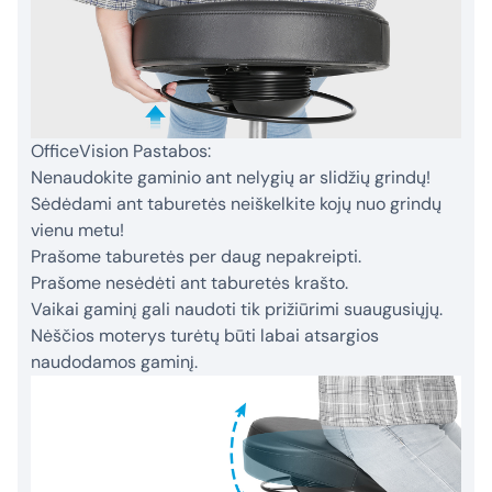
OfficeVision Pastabos:
Nenaudokite gaminio ant nelygių ar slidžių grindų!
Sėdėdami ant taburetės neiškelkite kojų nuo grindų
vienu metu!
Prašome taburetės per daug nepakreipti.
Prašome nesėdėti ant taburetės krašto.
Vaikai gaminį gali naudoti tik prižiūrimi suaugusiųjų.
Nėščios moterys turėtų būti labai atsargios
naudodamos gaminį.