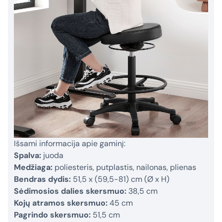
Išsami informacija apie gaminį:
Spalva:
juoda
Medžiaga:
poliesteris, putplastis, nailonas, plienas
Bendras dydis:
51,5 x (59,5-81) cm (Ø x H)
Sėdimosios dalies skersmuo:
38,5 cm
Kojų atramos skersmuo:
45 cm
Pagrindo skersmuo:
51,5 cm