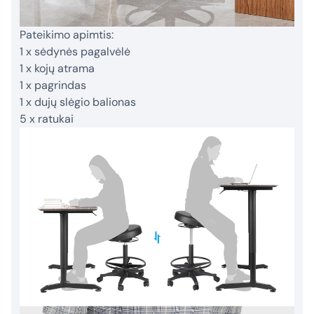
Pateikimo apimtis:
1 x sėdynės pagalvėlė
1 x kojų atrama
1 x pagrindas
1 x dujų slėgio balionas
5 x ratukai