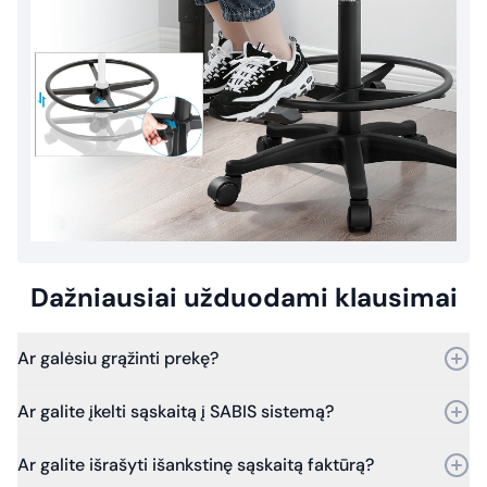
Dažniausiai užduodami klausimai
Ar galėsiu grąžinti prekę?
Taip, prekę galite grąžinti per 30 dienų nuo pirkimo.
Ar galite įkelti sąskaitą į SABIS sistemą?
Bet jei praeis daugiau laiko – vis tiek kreipkitės, ir mes
įvertinsime grąžinimo galimybes.
Taip, galime. Dirbame su SABIS sistema.
Ar galite išrašyti išankstinę sąskaitą faktūrą?
Nuo 2025 m. sausio 1 d. visi viešosios įstaigos pirkimų