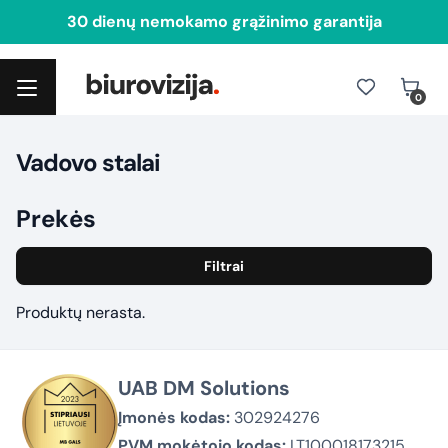
30 dienų nemokamo grąžinimo garantija
0
Toggle navigation
Vadovo stalai
Prekės
Filtrai
Produktų nerasta.
UAB DM Solutions
Įmonės kodas:
302924276
PVM mokėtojo kodas:
LT100018173215