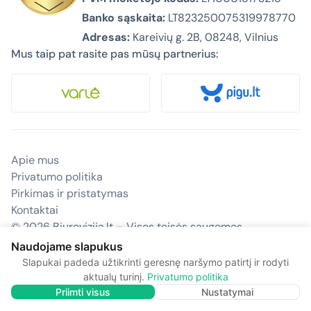
Banko sąskaita:
LT823250075319978770
Adresas:
Kareivių g. 2B, 08248, Vilnius
Mus taip pat rasite pas mūsų partnerius:
Apie mus
Privatumo politika
Pirkimas ir pristatymas
Kontaktai
© 2026 Biurovizija.lt – Visos teisės saugomos.
Naudojame slapukus
Slapukai padeda užtikrinti geresnę naršymo patirtį ir rodyti
aktualų turinį.
Privatumo politika
Priimti visus
Nustatymai