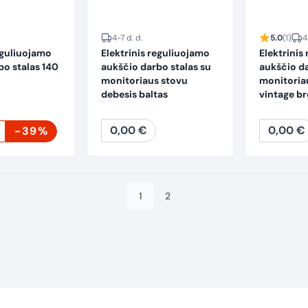
4-7 d. d.
5.0
(1)
4
eguliuojamo
Elektrinis reguliuojamo
Elektrinis
bo stalas 140
aukščio darbo stalas su
aukščio da
monitoriaus stovu
monitoria
debesis baltas
vintage b
Current
0,00
€
0,00
€
-39%
price
is:
159,72 €.
1
2