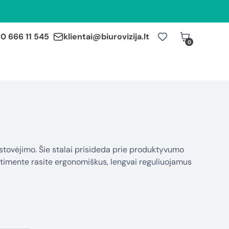
0 666 11 545
klientai@biurovizija.lt
0
 stovėjimo. Šie stalai prisideda prie produktyvumo
rtimente rasite ergonomiškus, lengvai reguliuojamus