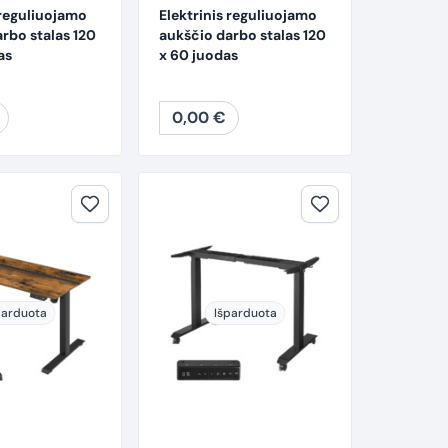
 reguliuojamo
Elektrinis reguliuojamo
rbo stalas 120
aukščio darbo stalas 120
as
x 60 juodas
0,00
€
parduota
Išparduota