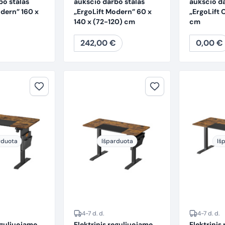
bo stalas
aukščio darbo stalas
aukščio da
odern” 160 x
„ErgoLift Modern” 60 x
„ErgoLift 
140 x (72-120) cm
cm
242,00
€
0,00
€
rduota
Išparduota
Iš
4-7 d. d.
4-7 d. d.
eguliuojamo
Elektrinis reguliuojamo
Elektrinis