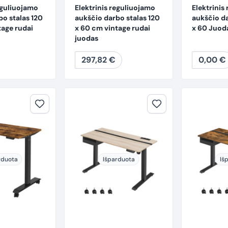
eguliuojamo
Elektrinis reguliuojamo
Elektrinis
bo stalas 120
aukščio darbo stalas 120
aukščio da
tage rudai
x 60 cm vintage rudai
x 60 Juod
juodas
297,82
€
0,00
€
rduota
Išparduota
Iš