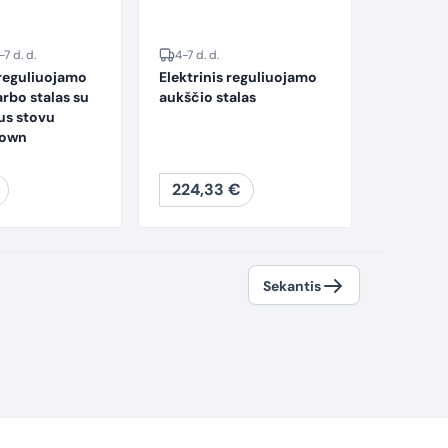
-7 d. d.
4-7 d. d.
 reguliuojamo
Elektrinis reguliuojamo
rbo stalas su
aukščio stalas
us stovu
rown
224,33
€
Sekantis