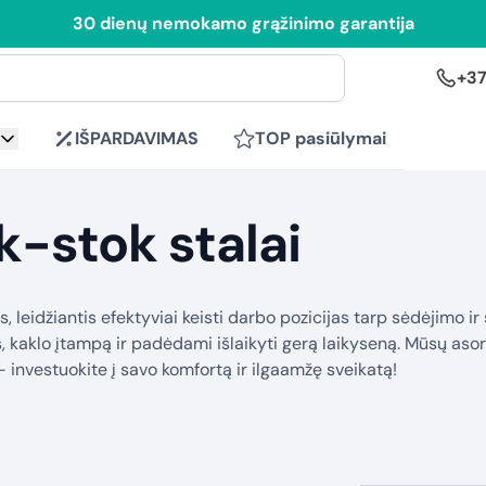
30 dienų nemokamo grąžinimo garantija
+37
IŠPARDAVIMAS
TOP pasiūlymai
k-stok stalai
leidžiantis efektyviai keisti darbo pozicijas tarp sėdėjimo ir
, kaklo įtampą ir padėdami išlaikyti gerą laikyseną. Mūsų aso
 – investuokite į savo komfortą ir ilgaamžę sveikatą!