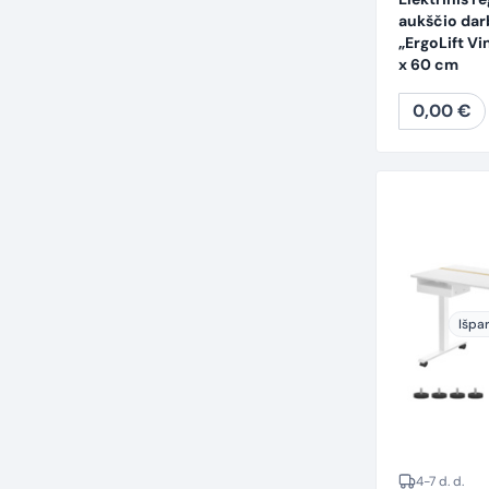
aukščio dar
„ErgoLift Vi
x 60 cm
0,00
€
Išpa
4-7 d. d.