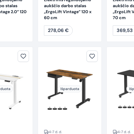
bo stalas
aukščio darbo stalas
aukščio da
ntage 2.0” 120
„ErgoLift Vintage” 120 x
„ErgoLift 
60 cm
70 cm
278,06
€
369,53
rduota
Išparduota
Iš
4-7 d. d.
4-7 d. d.