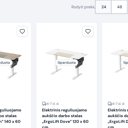
Rodyti prekių
24
48
rduota
Išparduota
Iš
4-7 d. d.
4-7 d. d.
eguliuojamo
Elektrinis reguliuojamo
Elektrinis
bo stalas
aukščio darbo stalas
aukščio da
h” 140 x 60
„ErgoLift Dove” 120 x 60
„ErgoLift 
cm
cm