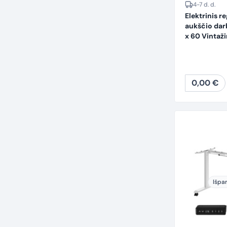
4-7 d. d.
Elektrinis r
aukščio dar
x 60 Vintaži
0,00
€
Išpa