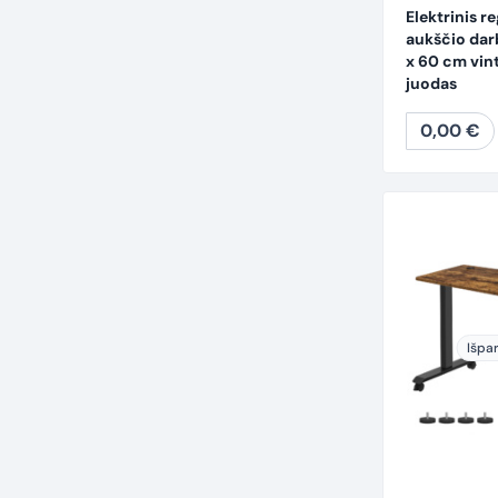
Elektrinis r
aukščio dar
x 60 cm vin
juodas
0,00
€
Išpa