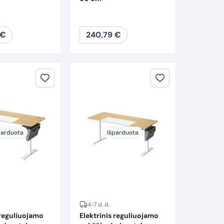
€
240,79
€
parduota
Išparduota
4-7 d. d.
 reguliuojamo
Elektrinis reguliuojamo