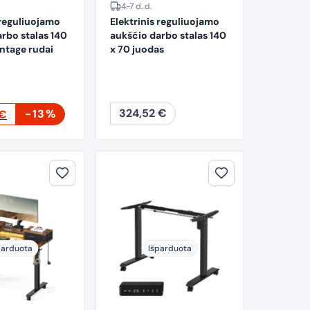
4-7 d. d.
 reguliuojamo
Elektrinis reguliuojamo
rbo stalas 140
aukščio darbo stalas 140
ntage rudai
x 70 juodas
Current
324,52
€
-13%
€
price
is:
314,60 €.
parduota
Išparduota