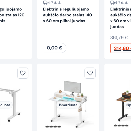
4-7 d. d.
4-7 d. d.
eguliuojamo
Elektrinis reguliuojamo
Elektrinis
bo stalas 120
aukščio darbo stalas 140
aukščio da
nis
x 60 cm pilkai juodas
x 60 cm vi
juodas
361,79
€
Original
0,00
€
314,60
price
was:
361,79 €.
rduota
Išparduota
Iš