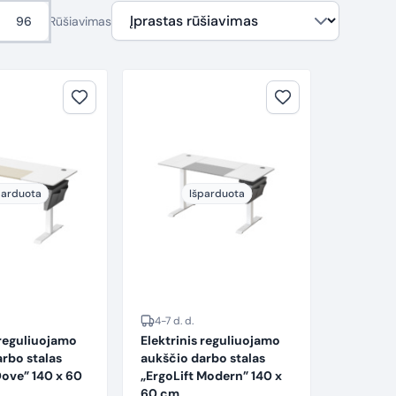
96
Rūšiavimas
parduota
Išparduota
4-7 d. d.
 reguliuojamo
Elektrinis reguliuojamo
rbo stalas
aukščio darbo stalas
Dove” 140 x 60
„ErgoLift Modern” 140 x
60 cm