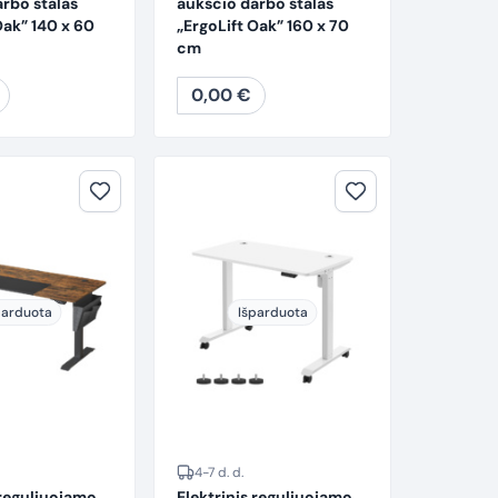
rbo stalas
aukščio darbo stalas
Oak” 140 x 60
„ErgoLift Oak” 160 x 70
cm
0,00
€
parduota
Išparduota
4-7 d. d.
 reguliuojamo
Elektrinis reguliuojamo