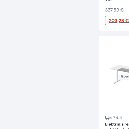
337,59
€
Original
203,28
€
price
was:
337,59 €.
Išpa
4-7 d. d.
Elektrinis r