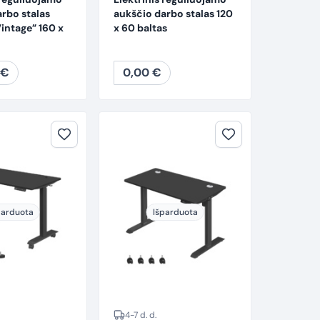
rbo stalas
aukščio darbo stalas 120
Vintage” 160 x
x 60 baltas
€
0,00
€
parduota
Išparduota
4-7 d. d.