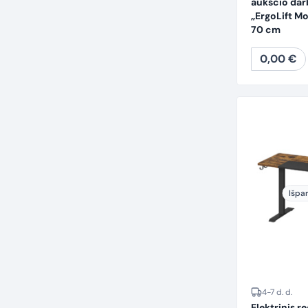
aukščio dar
„ErgoLift M
70 cm
0,00
€
Išpa
4-7 d. d.
Elektrinis r