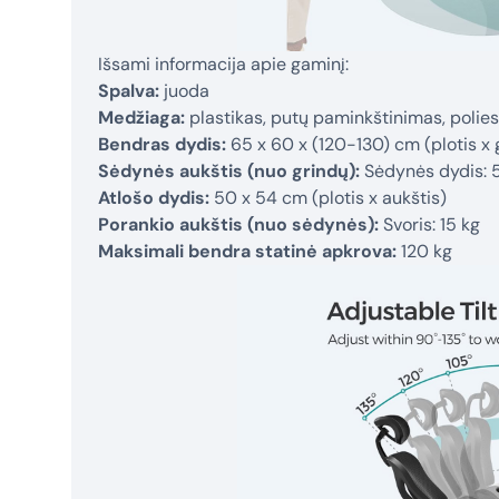
Išsami informacija apie gaminį:
Spalva:
juoda
Medžiaga:
plastikas, putų paminkštinimas, poliest
Bendras dydis:
65 x 60 x (120-130) cm (plotis x g
Sėdynės aukštis (nuo grindų):
Sėdynės dydis: 5
Atlošo dydis:
50 x 54 cm (plotis x aukštis)
Porankio aukštis (nuo sėdynės):
Svoris: 15 kg
Maksimali bendra statinė apkrova:
120 kg