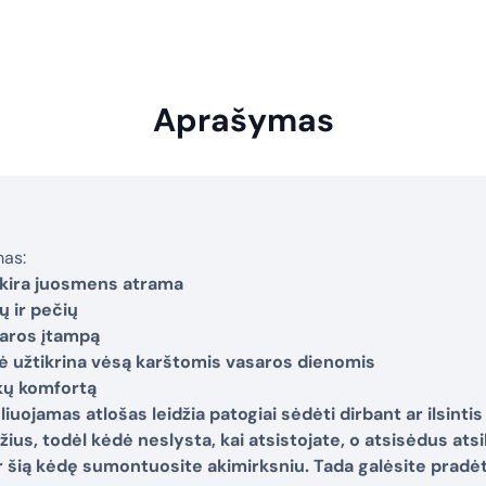
Aprašymas
mas:
tskira juosmens atrama
 ir pečių
aros įtampą
ynė užtikrina vėsą karštomis vasaros dienomis
kų komfortą
uojamas atlošas leidžia patogiai sėdėti dirbant ar ilsintis
s, todėl kėdė neslysta, kai atsistojate, o atsisėdus atsil
ir šią kėdę sumontuosite akimirksniu. Tada galėsite pradėt