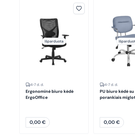
Išparduota
Išparduo
4-7 d. d.
4-7 d. d.
Ergonominė biuro kėdė
PU biuro kėdė su
ErgoOffice
porankiais miglo
0,00
€
0,00
€