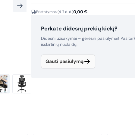
was:
is:
239,58 €.
192,39 €.
0,00
€
Pristatymas (4-7 d. d.)
Perkate didesnį prekių kiekį?
Didesni užsakymai – geresni pasiūlymai! Pasita
išskirtinių nuolaidų.
Gauti pasiūlymą