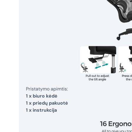
Pristatymo apimtis:
1 x biuro kėdė
1 x priedų pakuotė
1 x instrukcija