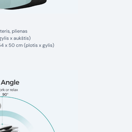
eris, plienas
ylis x aukštis)
4 x 50 cm (plotis x gylis)