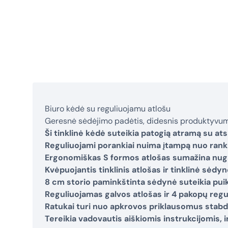
Biuro kėdė su reguliuojamu atlošu
Geresnė sėdėjimo padėtis, didesnis produktyvu
Ši tinklinė kėdė suteikia patogią atramą su a
Reguliuojami porankiai nuima įtampą nuo rankų
Ergonomiškas S formos atlošas sumažina nug
Kvėpuojantis tinklinis atlošas ir tinklinė sėd
8 cm storio paminkštinta sėdynė suteikia pui
Reguliuojamas galvos atlošas ir 4 pakopų reguli
Ratukai turi nuo apkrovos priklausomus stabdžiu
Tereikia vadovautis aiškiomis instrukcijomis, 