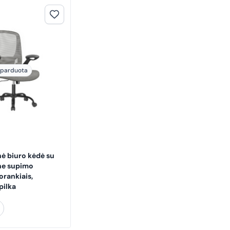
šparduota
ė biuro kėdė su
ne supimo
orankiais,
pilka