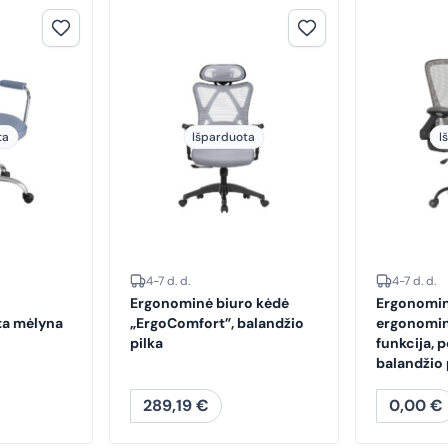
ta
Išparduota
I
4-7 d. d.
4-7 d. d.
Ergonominė biuro kėdė
Ergonomin
ta mėlyna
„ErgoComfort”, balandžio
ergonomi
pilka
funkcija, p
balandžio 
289,19
€
0,00
€