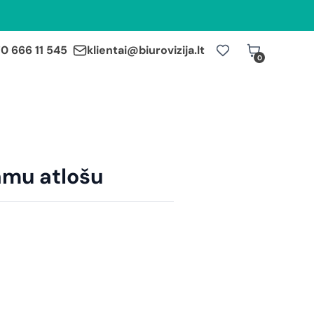
0 666 11 545
klientai@biurovizija.lt
0
amu atlošu