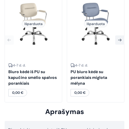
Išparduota
Išparduota
4-7 d. d.
4-7 d. d.
Biuro kėdė iš PU su
PU biuro kėdė su
kapučino smėlio spalvos
porankiais miglota
porankiais
mėlyna
0,00
€
0,00
€
Aprašymas