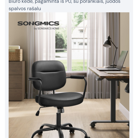
Biuro kėdė, pagaminta iš PU, su porankiais, juodos
spalvos rašalu