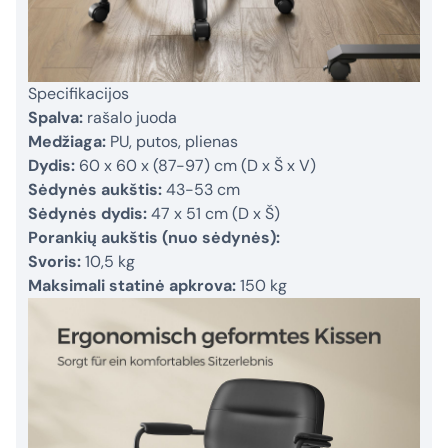
Specifikacijos
Spalva:
rašalo juoda
Medžiaga:
PU, putos, plienas
Dydis:
60 x 60 x (87-97) cm (D x Š x V)
Sėdynės aukštis:
43-53 cm
Sėdynės dydis:
47 x 51 cm (D x Š)
Porankių aukštis (nuo sėdynės):
Svoris:
10,5 kg
Maksimali statinė apkrova:
150 kg