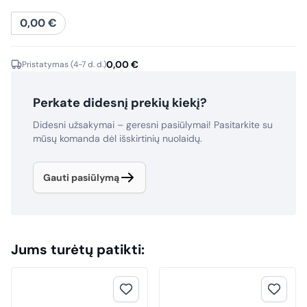
0,00
€
0,00
€
Pristatymas (4-7 d. d.)
Perkate didesnį prekių kiekį?
Didesni užsakymai – geresni pasiūlymai! Pasitarkite su
mūsų komanda dėl išskirtinių nuolaidų.
Gauti pasiūlymą
Jums turėtų patikti: