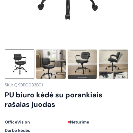
SKU: QKOBG033B01
PU biuro kėdė su porankiais
rašalas juodas
OfficeVision
Neturime
Darbo kėdės