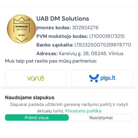
UAB DM Solutions
Įmonės kodas:
302924276
PVM mokėtojo kodas:
LT100018173215
Banko sąskaita:
LT823250075319978770
Adresas:
Kareivių g. 2B, 08248, Vilnius
Mus taip pat rasite pas mūsų partnerius:
Naudojame slapukus
Slapukai padeda užtikrinti geresnę naršymo patirtį ir rodyti
Apie mus
aktualų turinį.
Privatumo politika
Privatumo politika
Priimti visus
Nustatymai
Pirkimas ir pristatymas
Kontaktai
© 2026 Biurovizija.lt – Visos teisės saugomos.