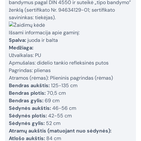
bandymus pagal DIN 4550 ir suteikė „tipo bandymo”
ženklą (sertifikato Nr. 94634129-01; sertifikato
savininkas: tiekėjas).
Išsami informacija apie gaminį:
Spalva:
juoda ir balta
Medžiaga:
Užvalkalas: PU
Apmušalas: didelio tankio refleksinės putos
Pagrindas: plienas
Atramos (rėmas): Plieninis pagrindas (rėmas)
Bendras aukštis:
125-135 cm
Bendras plotis:
70,5 cm
Bendras gylis:
69 cm
Sėdynės aukštis:
46-56 cm
Sėdynės plotis:
42-55 cm
Sėdynės gylis:
52 cm
Atramų aukštis (matuojant nuo sėdynės):
Atlošo aukštis:
84 cm