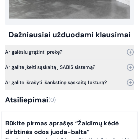
Dažniausiai užduodami klausimai
Ar galėsiu grąžinti prekę?
Taip, prekę galite grąžinti per 30 dienų nuo pirkimo.
Ar galite įkelti sąskaitą į SABIS sistemą?
Bet jei praeis daugiau laiko – vis tiek kreipkitės, ir mes
įvertinsime grąžinimo galimybes.
Taip, galime. Dirbame su SABIS sistema.
Ar galite išrašyti išankstinę sąskaitą faktūrą?
Nuo 2025 m. sausio 1 d. visi viešosios įstaigos pirkimų
dokumentai (sąskaitos faktūros) privalo būti laiku įkeliami į SABIS
Taip, išrašome išankstines sąskaitas faktūras.
sistemą. Šis reikalavimas taikomas visiems pirkimams, siekiant
Atsiliepimai
(0)
užtikrinti skaidrumą ir tinkamą atitiktį teisės aktų nuostatoms.
Būkite pirmas aprašęs “Žaidimų kėdė
dirbtinės odos juoda-balta”