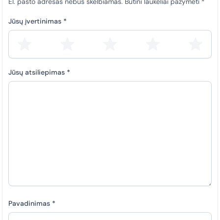
El. pašto adresas nebus skelbiamas.
Būtini laukeliai pažymėti
*
Jūsų įvertinimas
*
Jūsų atsiliepimas
*
Pavadinimas
*