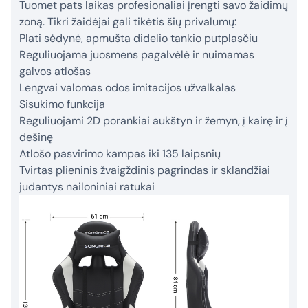
Tuomet pats laikas profesionaliai įrengti savo žaidimų
zoną. Tikri žaidėjai gali tikėtis šių privalumų:
Plati sėdynė, apmušta didelio tankio putplasčiu
Reguliuojama juosmens pagalvėlė ir nuimamas
galvos atlošas
Lengvai valomas odos imitacijos užvalkalas
Sisukimo funkcija
Reguliuojami 2D porankiai aukštyn ir žemyn, į kairę ir į
dešinę
Atlošo pasvirimo kampas iki 135 laipsnių
Tvirtas plieninis žvaigždinis pagrindas ir sklandžiai
judantys nailoniniai ratukai