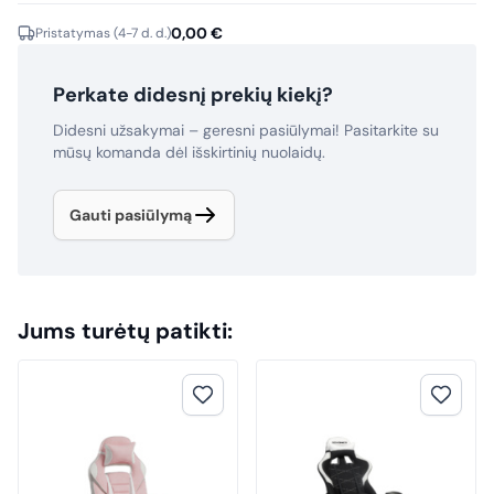
0,00
€
Pristatymas (4-7 d. d.)
Perkate didesnį prekių kiekį?
Didesni užsakymai – geresni pasiūlymai! Pasitarkite su
mūsų komanda dėl išskirtinių nuolaidų.
Gauti pasiūlymą
Jums turėtų patikti: