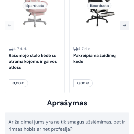
Išparduota
Išparduota
4-7 d. d.
4-7 d. d.
Rašomojo stalo kėdė su
Pakreipiama žaidimų
atrama kojoms ir galvos
kėdė
atlošu
0,00
€
0,00
€
Aprašymas
Ar žaidimai jums yra ne tik smagus užsiėmimas, bet ir
rimtas hobis ar net profesija?