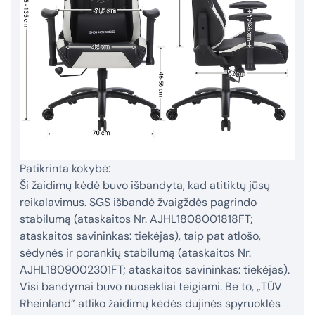
Patikrinta kokybė:
Ši žaidimų kėdė buvo išbandyta, kad atitiktų jūsų
reikalavimus. SGS išbandė žvaigždės pagrindo
stabilumą (ataskaitos Nr. AJHL1808001818FT;
ataskaitos savininkas: tiekėjas), taip pat atlošo,
sėdynės ir porankių stabilumą (ataskaitos Nr.
AJHL1809002301FT; ataskaitos savininkas: tiekėjas).
Visi bandymai buvo nuosekliai teigiami. Be to, „TÜV
Rheinland” atliko žaidimų kėdės dujinės spyruoklės