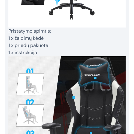
Pristatymo apimtis:
1 x žaidimų kėdė
1 x priedų pakuotė
1 x instrukcija