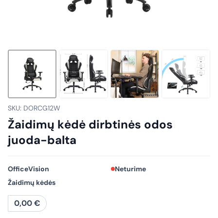
SKU: DORCG12W
Žaidimų kėdė dirbtinės odos
juoda-balta
OfficeVision
Neturime
Žaidimų kėdės
0,00
€