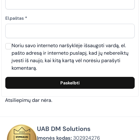
El.paštas
*
Noriu savo interneto naršyklėje išsaugoti vardą, el.
pašto adresą ir interneto puslapį, kad jų nebereiktų
įvesti iš naujo, kai kitą kartą vėl norėsiu parašyti
komentarą.
Atsiliepimų dar nėra.
UAB DM Solutions
Įmonės kodas:
302924276