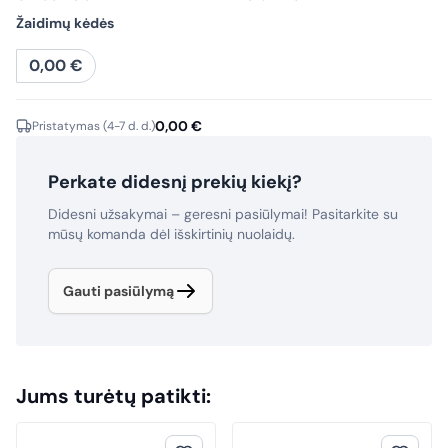
Žaidimų kėdės
0,00
€
0,00
€
Pristatymas (4-7 d. d.)
Perkate didesnį prekių kiekį?
Didesni užsakymai – geresni pasiūlymai! Pasitarkite su
mūsų komanda dėl išskirtinių nuolaidų.
Gauti pasiūlymą
Jums turėtų patikti: