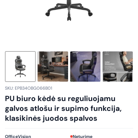
SKU: EPB34OBG066B01
PU biuro kėdė su reguliuojamu
galvos atlošu ir supimo funkcija,
klasikinės juodos spalvos
OfficeVision
Neturime