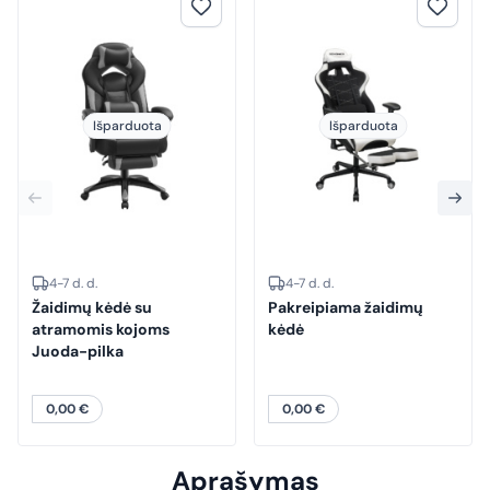
Išparduota
Išparduota
4-7 d. d.
4-7 d. d.
Žaidimų kėdė su
Pakreipiama žaidimų
atramomis kojoms
kėdė
Juoda-pilka
0,00
€
0,00
€
Aprašymas