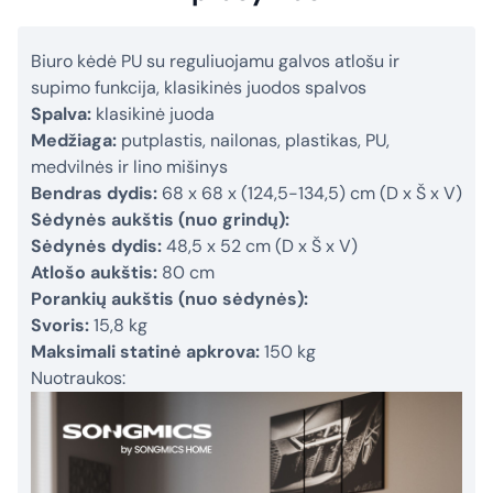
Biuro kėdė PU su reguliuojamu galvos atlošu ir
supimo funkcija, klasikinės juodos spalvos
Spalva:
klasikinė juoda
Medžiaga:
putplastis, nailonas, plastikas, PU,
medvilnės ir lino mišinys
Bendras dydis:
68 x 68 x (124,5-134,5) cm (D x Š x V)
Sėdynės aukštis (nuo grindų):
Sėdynės dydis:
48,5 x 52 cm (D x Š x V)
Atlošo aukštis:
80 cm
Porankių aukštis (nuo sėdynės):
Svoris:
15,8 kg
Maksimali statinė apkrova:
150 kg
Nuotraukos: