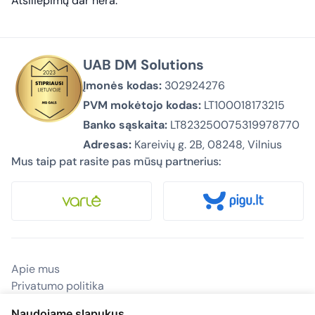
Atsiliepimų dar nėra.
UAB DM Solutions
Įmonės kodas:
302924276
PVM mokėtojo kodas:
LT100018173215
Banko sąskaita:
LT823250075319978770
Adresas:
Kareivių g. 2B, 08248, Vilnius
Mus taip pat rasite pas mūsų partnerius:
Apie mus
Privatumo politika
Pirkimas ir pristatymas
Naudojame slapukus