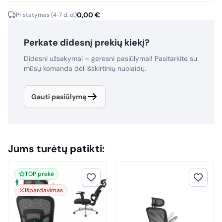
0,00
€
Pristatymas (4-7 d. d.)
Perkate didesnį prekių kiekį?
Didesni užsakymai – geresni pasiūlymai! Pasitarkite su
mūsų komanda dėl išskirtinių nuolaidų.
Gauti pasiūlymą
Jums turėtų patikti:
TOP prekė
Išpardavimas