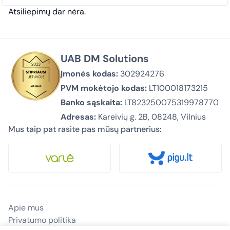
Atsiliepimų dar nėra.
UAB DM Solutions
Įmonės kodas:
302924276
PVM mokėtojo kodas:
LT100018173215
Banko sąskaita:
LT823250075319978770
Adresas:
Kareivių g. 2B, 08248, Vilnius
Mus taip pat rasite pas mūsų partnerius:
Apie mus
Privatumo politika