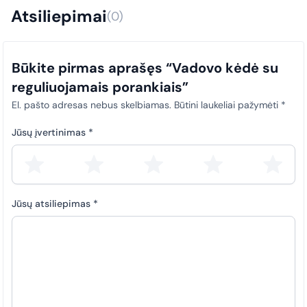
Taip, išrašome išankstines sąskaitas faktūras.
sistemą. Šis reikalavimas taikomas visiems pirkimams, siekiant
Atsiliepimai
(0)
užtikrinti skaidrumą ir tinkamą atitiktį teisės aktų nuostatoms.
Būkite pirmas aprašęs “Vadovo kėdė su
reguliuojamais porankiais”
El. pašto adresas nebus skelbiamas.
Būtini laukeliai pažymėti
*
Jūsų įvertinimas
*
Jūsų atsiliepimas
*