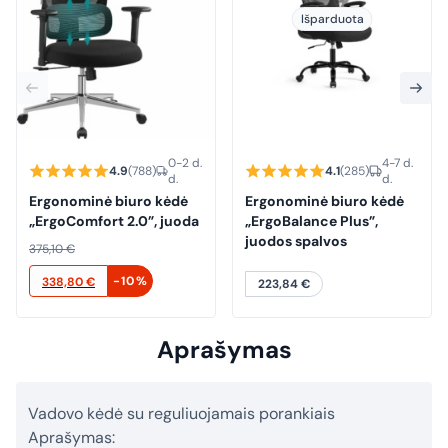
Išparduota
0-2 d.
4-7 d.
4.9
(788)
4.1
(285)
d.
d.
Ergonominė biuro kėdė
Ergonominė biuro kėdė
„ErgoComfort 2.0”, juoda
„ErgoBalance Plus”,
juodos spalvos
375,10
€
Original
Current
-10%
338,80
€
223,84
€
price
price
was:
is:
Aprašymas
375,10 €.
338,80 €.
Vadovo kėdė su reguliuojamais porankiais
Aprašymas: