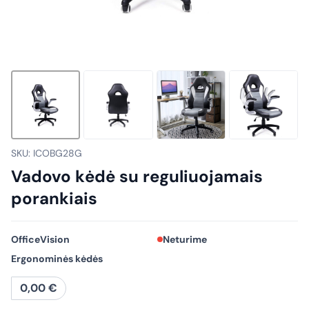
SKU: ICOBG28G
Vadovo kėdė su reguliuojamais
porankiais
OfficeVision
Neturime
Ergonominės kėdės
0,00
€