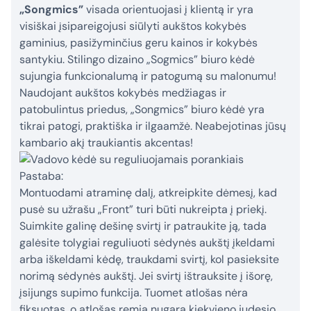
„Songmics”
visada orientuojasi į klientą ir yra
visiškai įsipareigojusi siūlyti aukštos kokybės
gaminius, pasižyminčius geru kainos ir kokybės
santykiu. Stilingo dizaino „Sogmics” biuro kėdė
sujungia funkcionalumą ir patogumą su malonumu!
Naudojant aukštos kokybės medžiagas ir
patobulintus priedus, „Songmics” biuro kėdė yra
tikrai patogi, praktiška ir ilgaamžė. Neabejotinas jūsų
kambario akį traukiantis akcentas!
Pastaba:
Montuodami atraminę dalį, atkreipkite dėmesį, kad
pusė su užrašu „Front” turi būti nukreipta į priekį.
Suimkite galinę dešinę svirtį ir patraukite ją, tada
galėsite tolygiai reguliuoti sėdynės aukštį įkeldami
arba iškeldami kėdę, traukdami svirtį, kol pasieksite
norimą sėdynės aukštį. Jei svirtį ištrauksite į išorę,
įsijungs supimo funkcija. Tuomet atlošas nėra
fiksuotas, o atlošas remia nugarą kiekvieno judesio