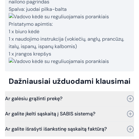
nailono pagrindas
Spalva: juodai pilka-balta
Pristatymo apimtis:
1 x biuro kėdė
1 x naudojimo instrukcija (vokiečių, anglų, prancūzų,
italų, ispanų, ispanų kalbomis)
1 x įrangos krepšys
Dažniausiai užduodami klausimai
Ar galėsiu grąžinti prekę?
Taip, prekę galite grąžinti per 30 dienų nuo pirkimo.
Ar galite įkelti sąskaitą į SABIS sistemą?
Bet jei praeis daugiau laiko – vis tiek kreipkitės, ir mes
įvertinsime grąžinimo galimybes.
Taip, galime. Dirbame su SABIS sistema.
Ar galite išrašyti išankstinę sąskaitą faktūrą?
Nuo 2025 m. sausio 1 d. visi viešosios įstaigos pirkimų
dokumentai (sąskaitos faktūros) privalo būti laiku įkeliami į SABIS