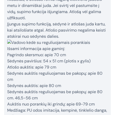
metu ir dinamiškai juda. Jei svirtį vėl pastumsite į
vidų, supimo funkcija išjungiama. Atlošą vėl galima
užfiksuoti.
Įjungus supimo funkciją, sėdynė ir atlošas juda kartu,
kai atsilošiate atgal. Atlošo pasvirimo negalima keisti
atskirai nuo sėdynės dalies.
Išsami informacija apie gaminį:
Pagrindo skersmuo: apie 70 cm
Sėdynės paviršius: 54 x 51 cm (plotis x gylis)
Atlošo aukštis: apie 79 cm
Sėdynės aukštis reguliuojamas be pakopų: apie 80
cm
Sėdynės aukštis: apie 80 cm
Sėdynės aukštis reguliuojamas be pakopų: apie 80
cm. 46,5-56 cm
Aukštis nuo porankių iki grindų: apie 69-79 cm
Medžiaga: PU odos imitacija, kempinė, tinklelio danga,