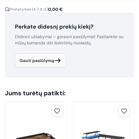
0,00
€
Pristatymas (4-7 d. d.)
Perkate didesnį prekių kiekį?
Didesni užsakymai – geresni pasiūlymai! Pasitarkite su
mūsų komanda dėl išskirtinių nuolaidų.
Gauti pasiūlymą
Jums turėtų patikti: