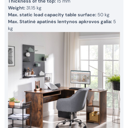
Thickness of the top:
15 mm
Weight:
31.15 kg
Max. static load capacity table surface:
50 kg
Max. Statinė apatinės lentynos apkrovos galia:
5
kg