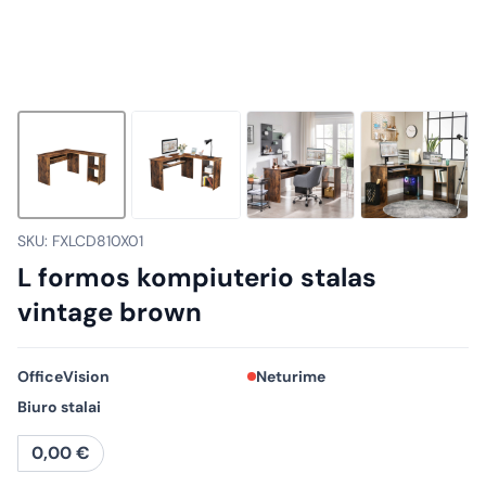
SKU: FXLCD810X01
L formos kompiuterio stalas
vintage brown
OfficeVision
Neturime
Biuro stalai
0,00
€