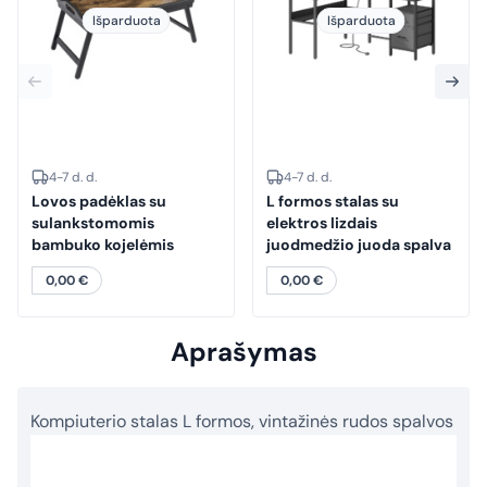
Išparduota
Išparduota
4-7 d. d.
4-7 d. d.
Lovos padėklas su
L formos stalas su
sulankstomomis
elektros lizdais
bambuko kojelėmis
juodmedžio juoda spalva
0,00
€
0,00
€
Aprašymas
Kompiuterio stalas L formos, vintažinės rudos spalvos