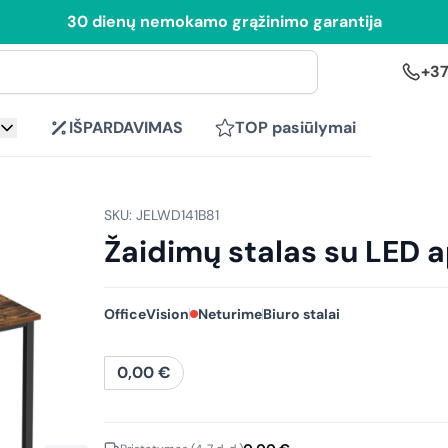
30 dienų nemokamo grąžinimo garantija
+37
IŠPARDAVIMAS
TOP pasiūlymai
SKU: JELWD141B81
Žaidimų stalas su LED 
OfficeVision
Neturime
Biuro stalai
0,00
€