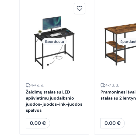
Išparduota
Išparduo
4-7 d. d.
4-7 d. d.
Žaidimų stalas su LED
Pramoninės išva
apšvietimu juodalksnio
stalas su 2 lenty
juodos-juodos-ink-juodos
spalvos
0,00
€
0,00
€