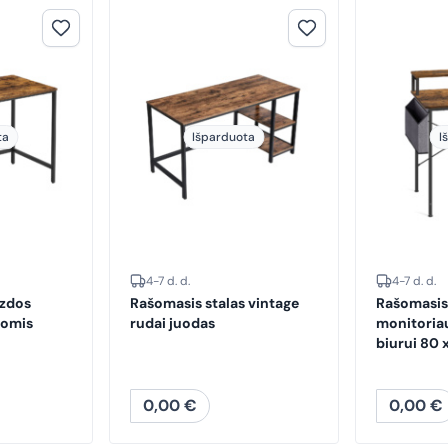
ta
Išparduota
I
4-7 d. d.
4-7 d. d.
izdos
Rašomasis stalas vintage
Rašomasis 
nomis
rudai juodas
monitoria
biurui 80 
0,00
€
0,00
€