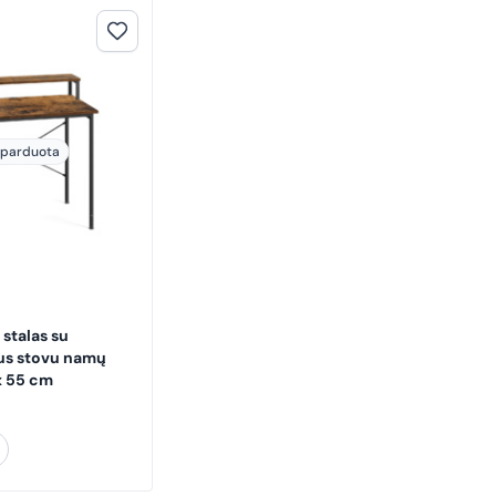
šparduota
stalas su
us stovu namų
x 55 cm