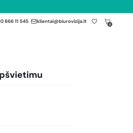
0 666 11 545
klientai@biurovizija.lt
0
apšvietimu