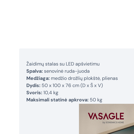
Žaidimų stalas su LED apšvietimu
Spalva:
senovinė ruda-juoda
Medžiaga:
medžio drožlių plokštė, plienas
Dydis:
50 x 100 x 76 cm (D x Š x V)
Svoris:
10,4 kg
Maksimali statinė apkrova:
50 kg