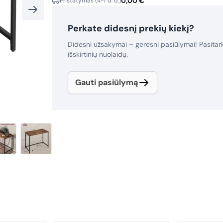
0,00
€
Pristatymas (4-7 d. d.)
Perkate didesnį prekių kiekį?
Didesni užsakymai – geresni pasiūlymai! Pasita
išskirtinių nuolaidų.
Gauti pasiūlymą