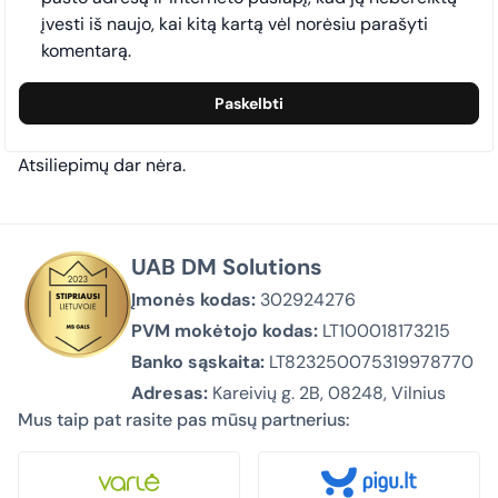
įvesti iš naujo, kai kitą kartą vėl norėsiu parašyti
komentarą.
Atsiliepimų dar nėra.
UAB DM Solutions
Įmonės kodas:
302924276
PVM mokėtojo kodas:
LT100018173215
Banko sąskaita:
LT823250075319978770
Adresas:
Kareivių g. 2B, 08248, Vilnius
Mus taip pat rasite pas mūsų partnerius: