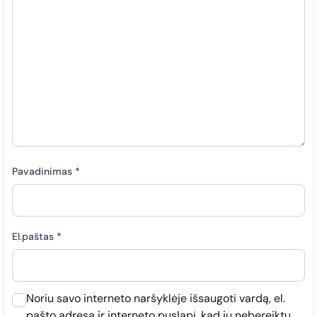
Pavadinimas
*
El.paštas
*
Noriu savo interneto naršyklėje išsaugoti vardą, el.
pašto adresą ir interneto puslapį, kad jų nebereiktų