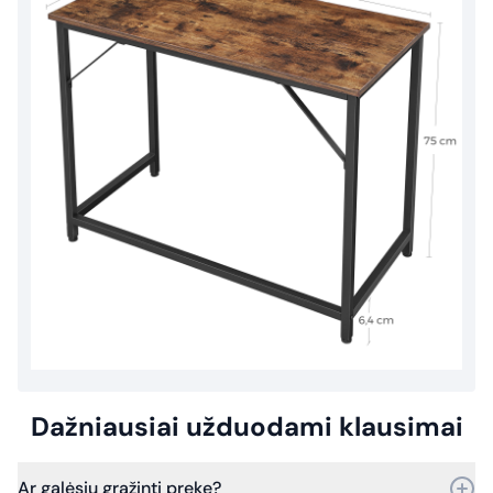
Dažniausiai užduodami klausimai
Ar galėsiu grąžinti prekę?