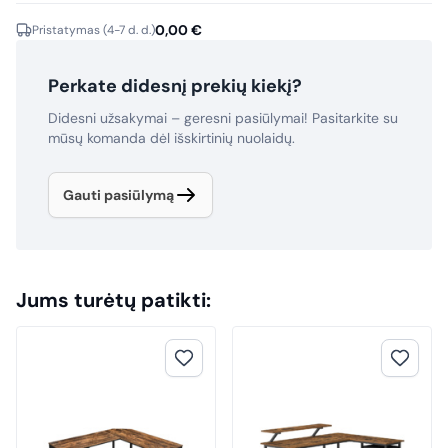
0,00
€
Pristatymas (4-7 d. d.)
Perkate didesnį prekių kiekį?
Didesni užsakymai – geresni pasiūlymai! Pasitarkite su
mūsų komanda dėl išskirtinių nuolaidų.
Gauti pasiūlymą
Jums turėtų patikti: