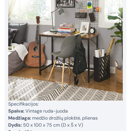
Specifikacijos:
Spalva:
Vintage ruda-juoda
Medžiaga:
medžio drožlių plokštė, plienas
Dydis:
50 x 100 x 75 cm (D x Š x V)