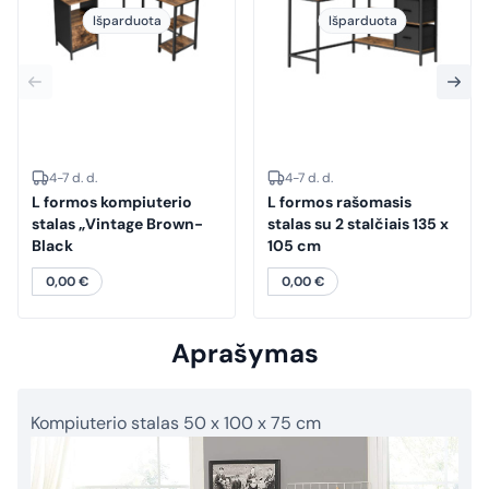
Išparduota
Išparduota
4-7 d. d.
4-7 d. d.
L formos kompiuterio
L formos rašomasis
stalas „Vintage Brown-
stalas su 2 stalčiais 135 x
Black
105 cm
0,00
€
0,00
€
Aprašymas
Kompiuterio stalas 50 x 100 x 75 cm