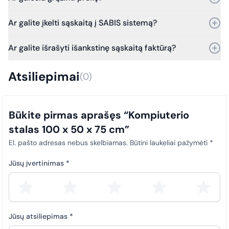
Taip, prekę galite grąžinti per 30 dienų nuo pirkimo.
Ar galite įkelti sąskaitą į SABIS sistemą?
Bet jei praeis daugiau laiko – vis tiek kreipkitės, ir mes
įvertinsime grąžinimo galimybes.
Taip, galime. Dirbame su SABIS sistema.
Ar galite išrašyti išankstinę sąskaitą faktūrą?
Nuo 2025 m. sausio 1 d. visi viešosios įstaigos pirkimų
dokumentai (sąskaitos faktūros) privalo būti laiku įkeliami į SABIS
Taip, išrašome išankstines sąskaitas faktūras.
sistemą. Šis reikalavimas taikomas visiems pirkimams, siekiant
Atsiliepimai
(0)
užtikrinti skaidrumą ir tinkamą atitiktį teisės aktų nuostatoms.
Būkite pirmas aprašęs “Kompiuterio
stalas 100 x 50 x 75 cm”
El. pašto adresas nebus skelbiamas.
Būtini laukeliai pažymėti
*
Jūsų įvertinimas
*
Jūsų atsiliepimas
*