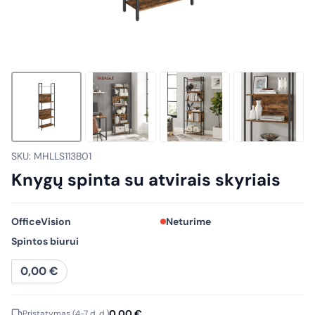
SKU: MHLLS113B01
Knygų spinta su atvirais skyriais
OfficeVision
Neturime
Spintos biurui
0,00
€
0,00
€
Pristatymas (4-7 d. d.)