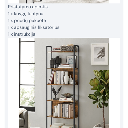
Pristatymo apimtis:
1 x knygų lentyna
1 x priedų pakuotė
1 x apsauginis fiksatorius
1 x instrukcija