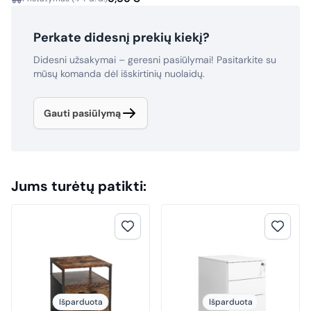
Perkate didesnį prekių kiekį?
Didesni užsakymai – geresni pasiūlymai! Pasitarkite su
mūsų komanda dėl išskirtinių nuolaidų.
Gauti pasiūlymą
Jums turėtų patikti:
Išparduota
Išparduota