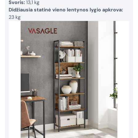
Svoris:
13,1 kg
Didžiausia statinė vieno lentynos lygio apkrova:
23 kg