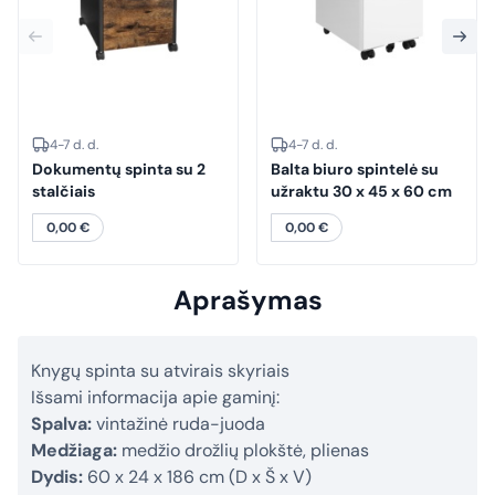
4-7 d. d.
4-7 d. d.
Dokumentų spinta su 2
Balta biuro spintelė su
stalčiais
užraktu 30 x 45 x 60 cm
0,00
€
0,00
€
Aprašymas
Knygų spinta su atvirais skyriais
Išsami informacija apie gaminį:
Spalva:
vintažinė ruda-juoda
Medžiaga:
medžio drožlių plokštė, plienas
Dydis:
60 x 24 x 186 cm (D x Š x V)