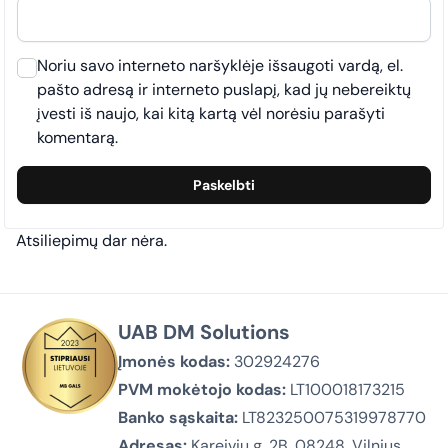
Noriu savo interneto naršyklėje išsaugoti vardą, el.
pašto adresą ir interneto puslapį, kad jų nebereiktų
įvesti iš naujo, kai kitą kartą vėl norėsiu parašyti
komentarą.
Atsiliepimų dar nėra.
UAB DM Solutions
Įmonės kodas:
302924276
PVM mokėtojo kodas:
LT100018173215
Banko sąskaita:
LT823250075319978770
Adresas:
Kareivių g. 2B, 08248, Vilnius