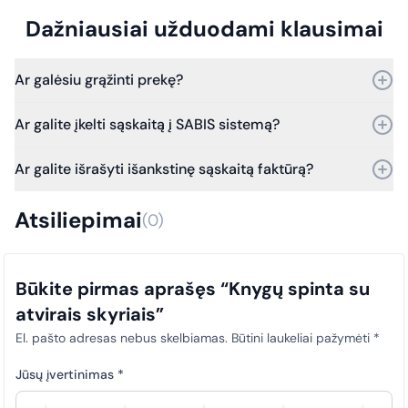
Dažniausiai užduodami klausimai
Ar galėsiu grąžinti prekę?
Taip, prekę galite grąžinti per 30 dienų nuo pirkimo.
Ar galite įkelti sąskaitą į SABIS sistemą?
Bet jei praeis daugiau laiko – vis tiek kreipkitės, ir mes
įvertinsime grąžinimo galimybes.
Taip, galime. Dirbame su SABIS sistema.
Ar galite išrašyti išankstinę sąskaitą faktūrą?
Nuo 2025 m. sausio 1 d. visi viešosios įstaigos pirkimų
dokumentai (sąskaitos faktūros) privalo būti laiku įkeliami į SABIS
Taip, išrašome išankstines sąskaitas faktūras.
sistemą. Šis reikalavimas taikomas visiems pirkimams, siekiant
Atsiliepimai
(0)
užtikrinti skaidrumą ir tinkamą atitiktį teisės aktų nuostatoms.
Būkite pirmas aprašęs “Knygų spinta su
atvirais skyriais”
El. pašto adresas nebus skelbiamas.
Būtini laukeliai pažymėti
*
Jūsų įvertinimas
*