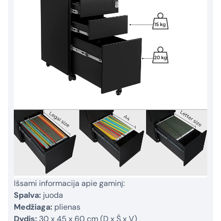
Išsami informacija apie gaminį:
Spalva:
juoda
Medžiaga:
plienas
Dydis:
30 x 45 x 60 cm (D x Š x V)