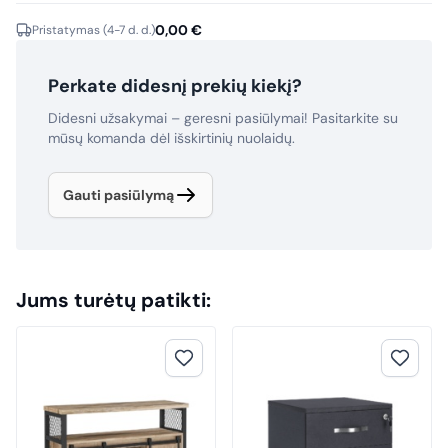
0,00
€
Pristatymas (4-7 d. d.)
Perkate didesnį prekių kiekį?
Didesni užsakymai – geresni pasiūlymai! Pasitarkite su
mūsų komanda dėl išskirtinių nuolaidų.
Gauti pasiūlymą
Jums turėtų patikti: