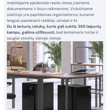
mobiliajame pjedestale rasite vietos įvairiems
dokumentams ir biuro reikmenims. Viršutiniame
stalčiuje yra papildomas organizatorius, kuriame
lengvai pasiekiami rašikliai, užrašai ir kt.
Du iš keturių ratukų, kurie gali suktis 360 laipsnių
kampu, galima užfiksuoti,
kad konteineris tvirtai ir
saugiai stovėtų vienoje vietoje.