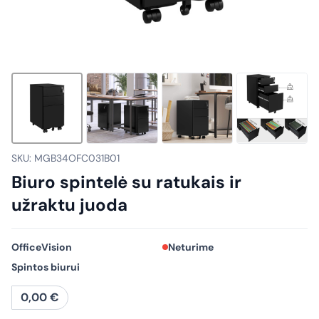
SKU: MGB34OFC031B01
Biuro spintelė su ratukais ir
užraktu juoda
OfficeVision
Neturime
Spintos biurui
0,00
€