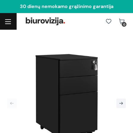
30 dienų nemokamo grąžinimo garantija
0
Toggle navigation