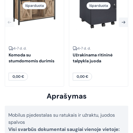
Išparduota
Išparduota
4-7 d. d.
4-7 d. d.
Komoda su
Užrakinama ritininė
stumdomomis durimis
talpykla juoda
0,00
€
0,00
€
Aprašymas
Mobilus pjedestalas su ratukais ir užraktu, juodos
spalvos
Visi svarbūs dokumentai saugiai vienoje vietoje: