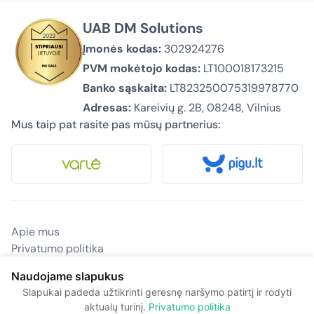
UAB DM Solutions
Įmonės kodas:
302924276
PVM mokėtojo kodas:
LT100018173215
Banko sąskaita:
LT823250075319978770
Adresas:
Kareivių g. 2B, 08248, Vilnius
Mus taip pat rasite pas mūsų partnerius:
Apie mus
Privatumo politika
Pirkimas ir pristatymas
Naudojame slapukus
Kontaktai
Slapukai padeda užtikrinti geresnę naršymo patirtį ir rodyti
© 2026 Biurovizija.lt – Visos teisės saugomos.
aktualų turinį.
Privatumo politika