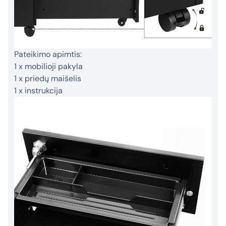
Pateikimo apimtis:
1 x mobilioji pakyla
1 x priedų maišelis
1 x instrukcija