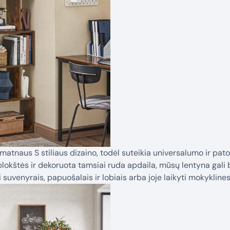
šmatnaus S stiliaus dizaino, todėl suteikia universalumo ir pato
 plokštės ir dekoruota tamsiai ruda apdaila, mūsų lentyna gal
i suvenyrais, papuošalais ir lobiais arba joje laikyti mokyklin