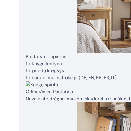
Pristatymo apimtis:
1 x knygų lentyna
1 x priedų krepšys
1 x naudojimo instrukcija (DE, EN, FR, ES, IT)
OfficeVision Pastabos:
Nuvalykite drėgnu, minkštu skudurėliu ir nušluosty