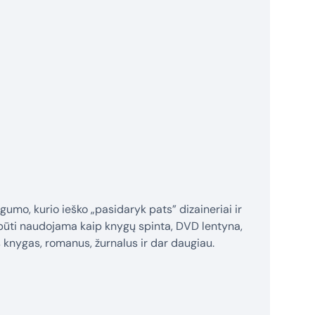
gumo, kurio ieško „pasidaryk pats” dizaineriai ir
i būti naudojama kaip knygų spinta, DVD lentyna,
es knygas, romanus, žurnalus ir dar daugiau.