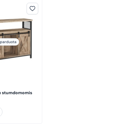
šparduota
u stumdomomis