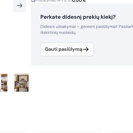
0,00
€
Pristatymas (4-7 d. d.)
Perkate didesnį prekių kiekį?
Didesni užsakymai – geresni pasiūlymai! Pasita
išskirtinių nuolaidų.
Gauti pasiūlymą