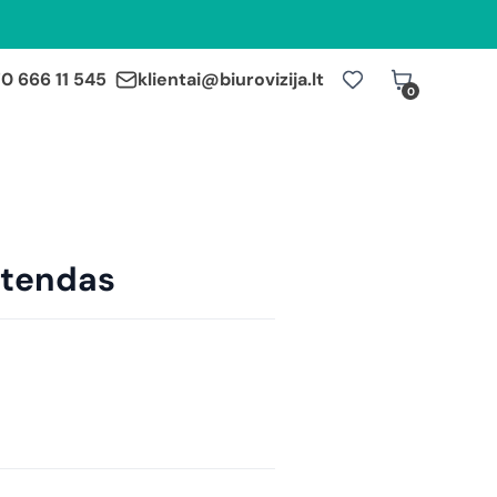
0 666 11 545
klientai@biurovizija.lt
0
stendas