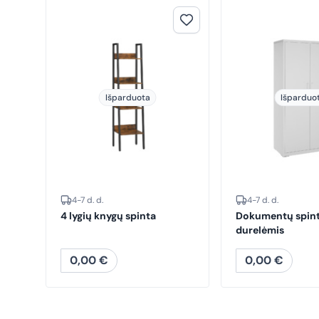
Išparduota
Išparduo
4-7 d. d.
4-7 d. d.
4 lygių knygų spinta
Dokumentų spint
durelėmis
0,00
€
0,00
€