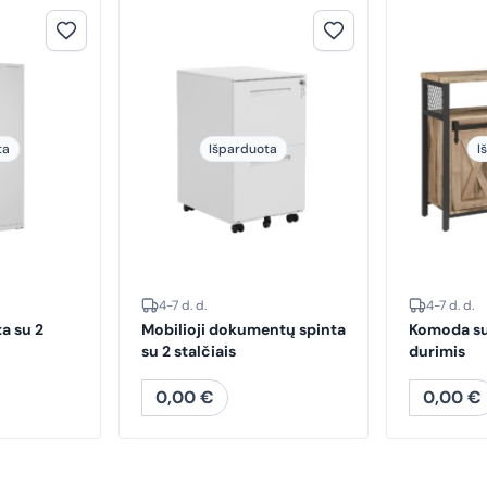
ta
Išparduota
I
4-7 d. d.
4-7 d. d.
a su 2
Mobilioji dokumentų spinta
Komoda s
su 2 stalčiais
durimis
0,00
€
0,00
€