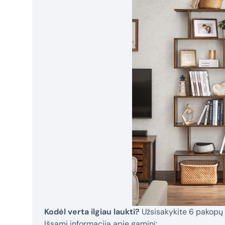
Kodėl verta ilgiau laukti?
Užsisakykite 6 pakopų 
Išsami informacija apie gaminį: