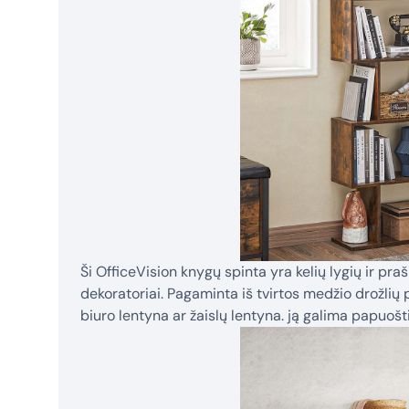
Ši OfficeVision knygų spinta yra kelių lygių ir pra
dekoratoriai. Pagaminta iš tvirtos medžio drožlių
biuro lentyna ar žaislų lentyna. ją galima papuošt