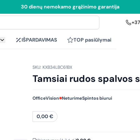
30 dienų nemokamo grąžinimo garantija
+37
IŠPARDAVIMAS
TOP pasiūlymai
SKU: KXB34LBC61BX
Tamsiai rudos spalvos 
OfficeVision
Neturime
Spintos biurui
0,00
€