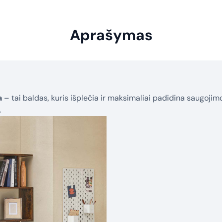
Aprašymas
a
– tai baldas, kuris išplečia ir maksimaliai padidina saugoji
.