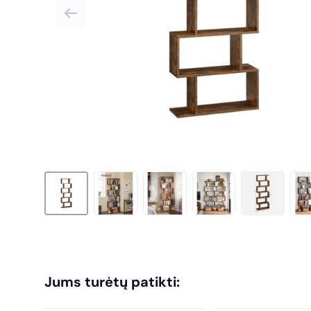
Jums turėtų patikti: