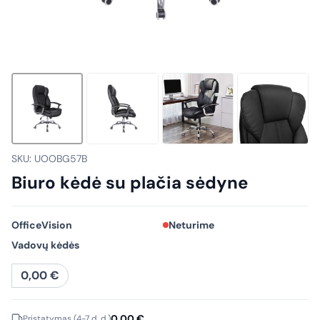
SKU: UOOBG57B
Biuro kėdė su plačia sėdyne
OfficeVision
Neturime
Vadovų kėdės
0,00
€
0,00
€
Pristatymas (4-7 d. d.)