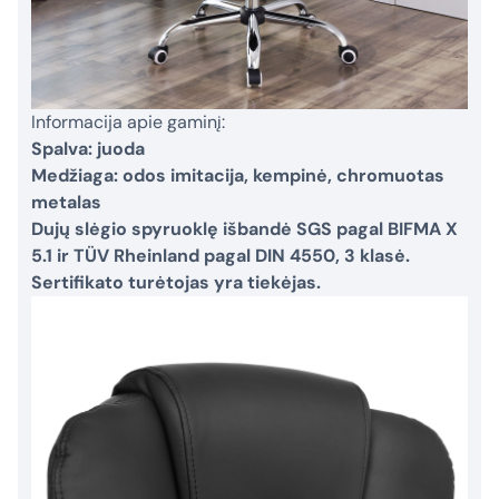
Informacija apie gaminį:
Spalva: juoda
Medžiaga: odos imitacija, kempinė, chromuotas
metalas
Dujų slėgio spyruoklę išbandė SGS pagal BIFMA X
5.1 ir TÜV Rheinland pagal DIN 4550, 3 klasė.
Sertifikato turėtojas yra tiekėjas.