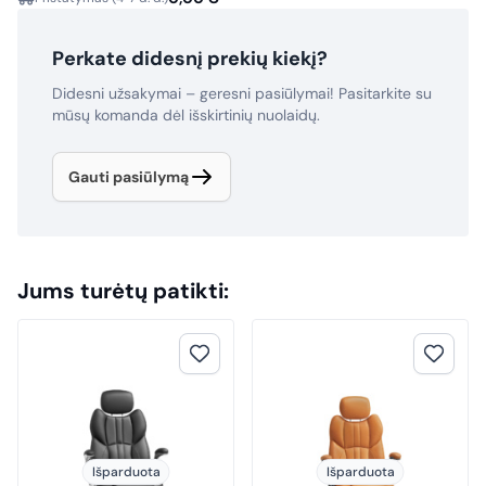
Perkate didesnį prekių kiekį?
Didesni užsakymai – geresni pasiūlymai! Pasitarkite su
mūsų komanda dėl išskirtinių nuolaidų.
Gauti pasiūlymą
Jums turėtų patikti:
Išparduota
Išparduota