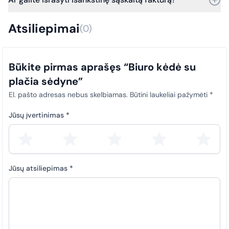
Nuo 2025 m. sausio 1 d. visi viešosios įstaigos pirkimų
dokumentai (sąskaitos faktūros) privalo būti laiku įkeliami į SABIS
Taip, išrašome išankstines sąskaitas faktūras.
sistemą. Šis reikalavimas taikomas visiems pirkimams, siekiant
Atsiliepimai
(0)
užtikrinti skaidrumą ir tinkamą atitiktį teisės aktų nuostatoms.
Būkite pirmas aprašęs “Biuro kėdė su
plačia sėdyne”
El. pašto adresas nebus skelbiamas.
Būtini laukeliai pažymėti
*
Jūsų įvertinimas
*
Jūsų atsiliepimas
*