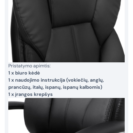
Pristatymo apimtis:
1 x biuro kėdė
1 x naudojimo instrukcija (vokiečių, anglų,
prancūzų, italų, ispanų, ispanų kalbomis)
1 x įrangos krepšys