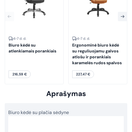
4-7 d. d.
4-7 d. d.
Biuro kėdė su
Ergonominė biuro kėdė
atlenkiamais porankiais
su reguliuojamu galvos
atlošu ir porankiais
karamelės rudos spalvos
216,59
€
227,47
€
Aprašymas
Biuro kėdė su plačia sėdyne