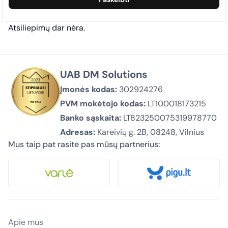
Atsiliepimų dar nėra.
UAB DM Solutions
Įmonės kodas:
302924276
PVM mokėtojo kodas:
LT100018173215
Banko sąskaita:
LT823250075319978770
Adresas:
Kareivių g. 2B, 08248, Vilnius
Mus taip pat rasite pas mūsų partnerius:
Apie mus