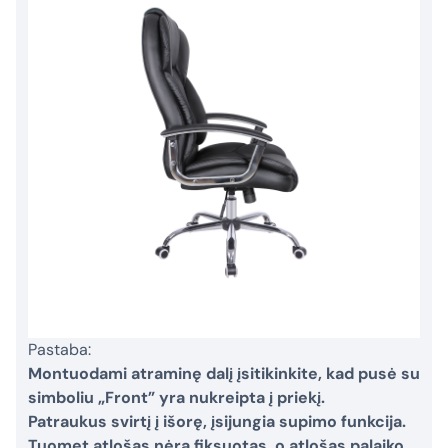
Pastaba:
Montuodami atraminę dalį įsitikinkite, kad pusė su
simboliu „Front” yra nukreipta į priekį.
Patraukus svirtį į išorę, įsijungia supimo funkcija.
Tuomet atlošas nėra fiksuotas, o atlošas palaiko