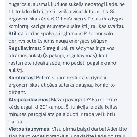
nugaros skausmai, kuriuos sukelia nepatogi kėdė, ne
tik trukdo dirbti, bet ir veikia visas kitas sritis. Ši
ergonomiška kėdė iš OfficeVision siūlo aukšto lygio
komfortą, kad galėtumėte susitelkti į tai, kas svarbu.
Stilus:
juodos spalvos ir glotnaus PU apmušalo
derinys suteiks jums naują energijos pliūpsnį.
Reguliavimas:
Sureguliuokite sėdynės ir galvos
atramos aukštį (3 pakopų reguliavimas), kad
rastumėte idealią sėdėjimo padėtį pagal ekrano
aukštį.
Komfortas:
Putomis paminkštinta sėdynė ir
ergonomiškas atlošas suteiks daugiau komforto
dirbant.
Atsipalaidavimas:
Mažai pavargote? Pakreipkite
kėdę atgal iki 20° kampu. Ši funkcija leidžia kelias
minutes patogiai atsipalaiduoti ir tada vėl kibti į
darbą.
Vietos taupymas:
Visų pirma baigti darbą! Atlenkite
šios biuro kėdės porankius ir pakiškite kėdę po stalu,