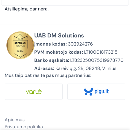
Atsiliepimų dar nėra.
UAB DM Solutions
Įmonės kodas:
302924276
PVM mokėtojo kodas:
LT100018173215
Banko sąskaita:
LT823250075319978770
Adresas:
Kareivių g. 2B, 08248, Vilnius
Mus taip pat rasite pas mūsų partnerius:
Apie mus
Privatumo politika