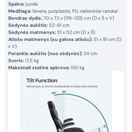
Spalva:
juoda
Medžiaga:
fanera, putplastis, PU, nailoniniai ratukai
Bendras dydis:
70 x 72 x (119-129) cm (D x Š x V)
Sėdynės aukštis:
52-61 cm
Sėdynės matmenys:
51 x 52 cm (D x Š)
Atlošo matmenys (su galvos atlošu):
51 x 91 cm (D
x V)
Porankio aukštis (nuo sėdynės):
24 cm
Svoris:
17,5 kg
Maksimali statinė apkrova:
150 kg