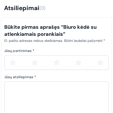
dokumentai (sąskaitos faktūros) privalo būti laiku įkeliami į SABIS
Taip, išrašome išankstines sąskaitas faktūras.
sistemą. Šis reikalavimas taikomas visiems pirkimams, siekiant
Atsiliepimai
(0)
užtikrinti skaidrumą ir tinkamą atitiktį teisės aktų nuostatoms.
Būkite pirmas aprašęs “Biuro kėdė su
atlenkiamais porankiais”
El. pašto adresas nebus skelbiamas.
Būtini laukeliai pažymėti
*
Jūsų įvertinimas
*
Jūsų atsiliepimas
*