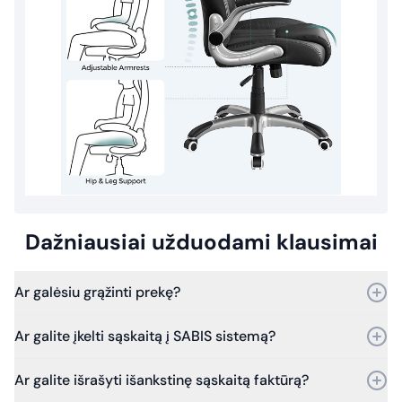
Dažniausiai užduodami klausimai
Ar galėsiu grąžinti prekę?
Taip, prekę galite grąžinti per 30 dienų nuo pirkimo.
Ar galite įkelti sąskaitą į SABIS sistemą?
Bet jei praeis daugiau laiko – vis tiek kreipkitės, ir mes
įvertinsime grąžinimo galimybes.
Taip, galime. Dirbame su SABIS sistema.
Ar galite išrašyti išankstinę sąskaitą faktūrą?
Nuo 2025 m. sausio 1 d. visi viešosios įstaigos pirkimų