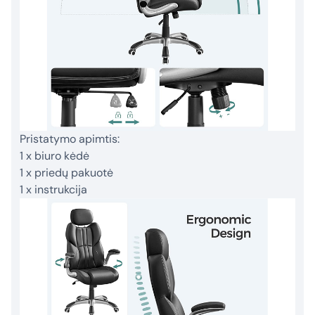
Pristatymo apimtis:
1 x biuro kėdė
1 x priedų pakuotė
1 x instrukcija