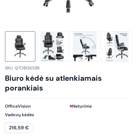
SKU: QTOBG65BK
Biuro kėdė su atlenkiamais
porankiais
OfficeVision
Neturime
Vadovų kėdės
216,59
€