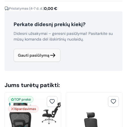
0,00
€
Pristatymas (4-7 d. d.)
Perkate didesnį prekių kiekį?
Didesni užsakymai – geresni pasiūlymai! Pasitarkite su
mūsų komanda dėl išskirtinių nuolaidų.
Gauti pasiūlymą
Jums turėtų patikti:
TOP prekė
Išpardavimas