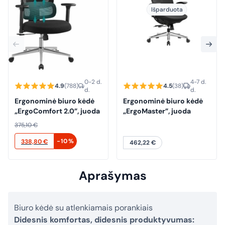
Išparduota
0-2 d.
4-7 d.
4.9
(788)
4.5
(38)
d.
d.
Ergonominė biuro kėdė
Ergonominė biuro kėdė
„ErgoComfort 2.0”, juoda
„ErgoMaster”, juoda
375,10
€
Original
Current
-10%
338,80
€
462,22
€
price
price
was:
is:
Aprašymas
375,10 €.
338,80 €.
Biuro kėdė su atlenkiamais porankiais
Didesnis komfortas, didesnis produktyvumas: