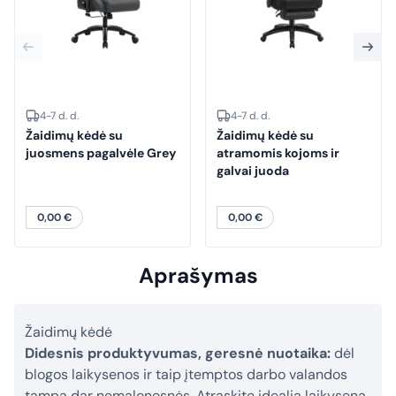
4-7 d. d.
4-7 d. d.
Žaidimų kėdė su
Žaidimų kėdė su
juosmens pagalvėle Grey
atramomis kojoms ir
galvai juoda
0,00
€
0,00
€
Aprašymas
Žaidimų kėdė
Didesnis produktyvumas, geresnė nuotaika:
dėl
blogos laikysenos ir taip įtemptos darbo valandos
tampa dar nemalonesnės. Atraskite idealią laikyseną