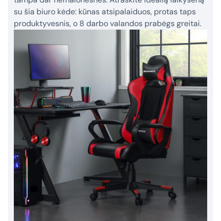
su šia biuro kėde: kūnas atsipalaiduos, protas taps
produktyvesnis, o 8 darbo valandos prabėgs greitai.