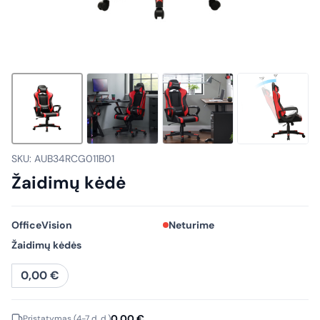
SKU: AUB34RCG011B01
Žaidimų kėdė
OfficeVision
Neturime
Žaidimų kėdės
0,00
€
0,00
€
Pristatymas (4-7 d. d.)