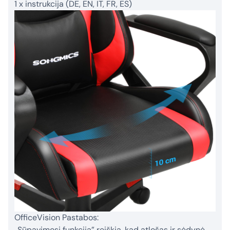
1 x instrukcija (DE, EN, IT, FR, ES)
OfficeVision Pastabos:
„Sūpavimosi funkcija” reiškia, kad atlošas ir sėdynė