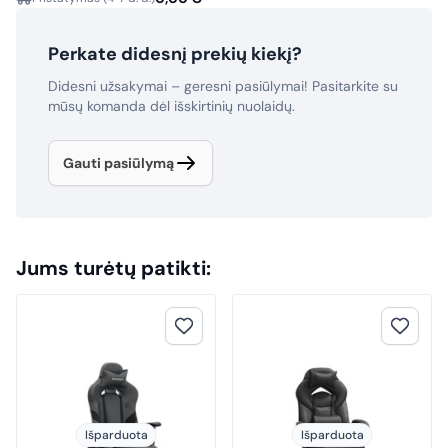
Perkate didesnį prekių kiekį?
Didesni užsakymai – geresni pasiūlymai! Pasitarkite su
mūsų komanda dėl išskirtinių nuolaidų.
Gauti pasiūlymą
Jums turėtų patikti:
Išparduota
Išparduota