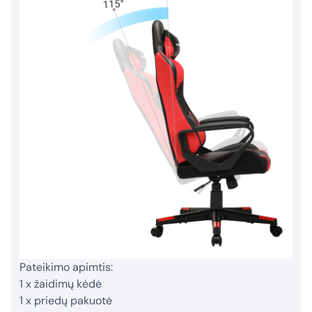
Pateikimo apimtis:
1 x žaidimų kėdė
1 x priedų pakuotė