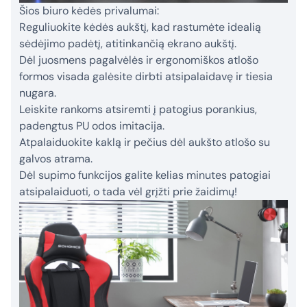
Šios biuro kėdės privalumai:
Reguliuokite kėdės aukštį, kad rastumėte idealią
sėdėjimo padėtį, atitinkančią ekrano aukštį.
Dėl juosmens pagalvėlės ir ergonomiškos atlošo
formos visada galėsite dirbti atsipalaidavę ir tiesia
nugara.
Leiskite rankoms atsiremti į patogius porankius,
padengtus PU odos imitacija.
Atpalaiduokite kaklą ir pečius dėl aukšto atlošo su
galvos atrama.
Dėl supimo funkcijos galite kelias minutes patogiai
atsipalaiduoti, o tada vėl grįžti prie žaidimų!