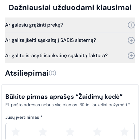
Dažniausiai užduodami klausimai
Ar galėsiu grąžinti prekę?
Taip, prekę galite grąžinti per 30 dienų nuo pirkimo.
Ar galite įkelti sąskaitą į SABIS sistemą?
Bet jei praeis daugiau laiko – vis tiek kreipkitės, ir mes
įvertinsime grąžinimo galimybes.
Taip, galime. Dirbame su SABIS sistema.
Ar galite išrašyti išankstinę sąskaitą faktūrą?
Nuo 2025 m. sausio 1 d. visi viešosios įstaigos pirkimų
dokumentai (sąskaitos faktūros) privalo būti laiku įkeliami į SABIS
Taip, išrašome išankstines sąskaitas faktūras.
sistemą. Šis reikalavimas taikomas visiems pirkimams, siekiant
Atsiliepimai
(0)
užtikrinti skaidrumą ir tinkamą atitiktį teisės aktų nuostatoms.
Būkite pirmas aprašęs “Žaidimų kėdė”
El. pašto adresas nebus skelbiamas.
Būtini laukeliai pažymėti
*
Jūsų įvertinimas
*