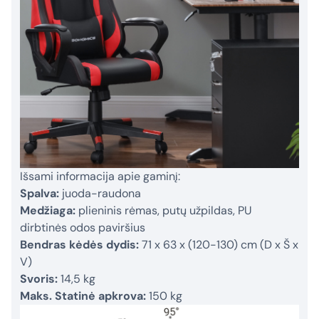
Išsami informacija apie gaminį:
Spalva:
juoda-raudona
Medžiaga:
plieninis rėmas, putų užpildas, PU
dirbtinės odos paviršius
Bendras kėdės dydis:
71 x 63 x (120-130) cm (D x Š x
V)
Svoris:
14,5 kg
Maks. Statinė apkrova:
150 kg