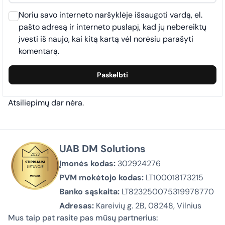
Noriu savo interneto naršyklėje išsaugoti vardą, el.
pašto adresą ir interneto puslapį, kad jų nebereiktų
įvesti iš naujo, kai kitą kartą vėl norėsiu parašyti
komentarą.
Atsiliepimų dar nėra.
UAB DM Solutions
Įmonės kodas:
302924276
PVM mokėtojo kodas:
LT100018173215
Banko sąskaita:
LT823250075319978770
Adresas:
Kareivių g. 2B, 08248, Vilnius
Mus taip pat rasite pas mūsų partnerius: