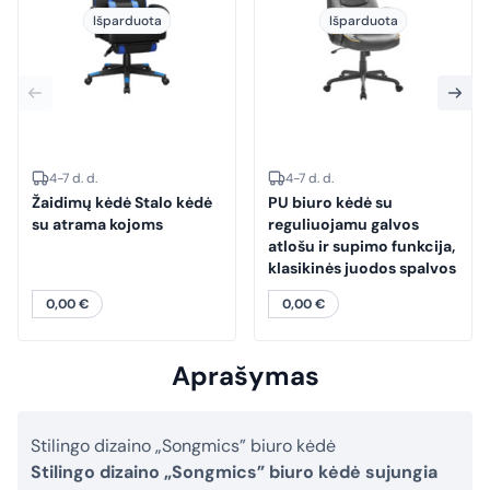
Išparduota
Išparduota
4-7 d. d.
4-7 d. d.
Žaidimų kėdė Stalo kėdė
PU biuro kėdė su
su atrama kojoms
reguliuojamu galvos
atlošu ir supimo funkcija,
klasikinės juodos spalvos
0,00
€
0,00
€
Aprašymas
Stilingo dizaino „Songmics” biuro kėdė
Stilingo dizaino „Songmics” biuro kėdė sujungia