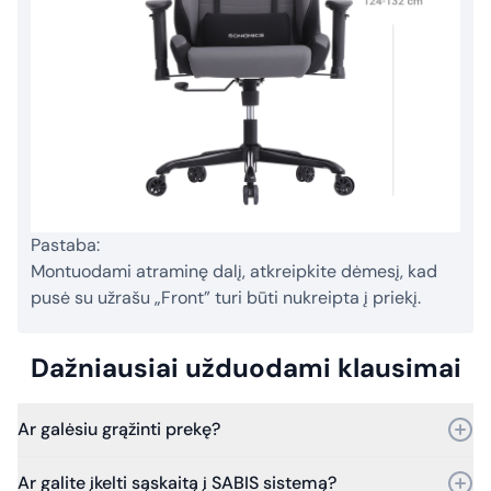
Pastaba:
Montuodami atraminę dalį, atkreipkite dėmesį, kad
pusė su užrašu „Front” turi būti nukreipta į priekį.
Dažniausiai užduodami klausimai
Ar galėsiu grąžinti prekę?
Taip, prekę galite grąžinti per 30 dienų nuo pirkimo.
Ar galite įkelti sąskaitą į SABIS sistemą?
Bet jei praeis daugiau laiko – vis tiek kreipkitės, ir mes