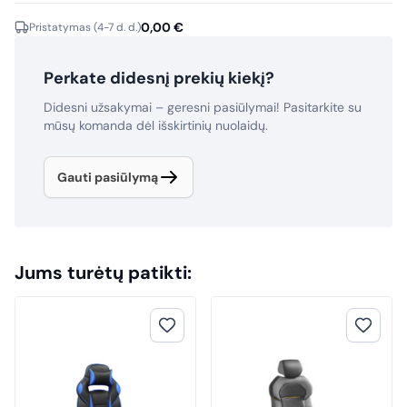
0,00
€
Pristatymas (4-7 d. d.)
Perkate didesnį prekių kiekį?
Didesni užsakymai – geresni pasiūlymai! Pasitarkite su
mūsų komanda dėl išskirtinių nuolaidų.
Gauti pasiūlymą
Jums turėtų patikti: