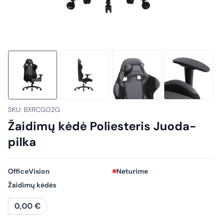
SKU: BXRCG02G
Žaidimų kėdė Poliesteris Juoda-
pilka
OfficeVision
Neturime
Žaidimų kėdės
0,00
€