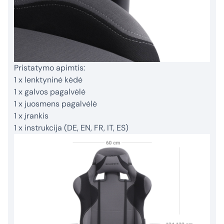
Pristatymo apimtis:
1 x lenktyninė kėdė
1 x galvos pagalvėlė
1 x juosmens pagalvėlė
1 x įrankis
1 x instrukcija (DE, EN, FR, IT, ES)