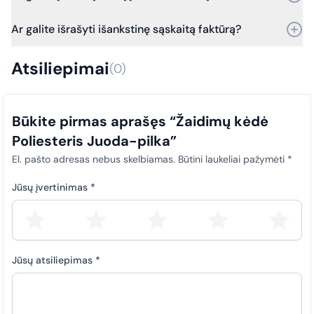
įvertinsime grąžinimo galimybes.
Taip, galime. Dirbame su SABIS sistema.
Ar galite išrašyti išankstinę sąskaitą faktūrą?
Nuo 2025 m. sausio 1 d. visi viešosios įstaigos pirkimų
dokumentai (sąskaitos faktūros) privalo būti laiku įkeliami į SABIS
Taip, išrašome išankstines sąskaitas faktūras.
sistemą. Šis reikalavimas taikomas visiems pirkimams, siekiant
Atsiliepimai
(0)
užtikrinti skaidrumą ir tinkamą atitiktį teisės aktų nuostatoms.
Būkite pirmas aprašęs “Žaidimų kėdė
Poliesteris Juoda-pilka”
El. pašto adresas nebus skelbiamas.
Būtini laukeliai pažymėti
*
Jūsų įvertinimas
*
Jūsų atsiliepimas
*