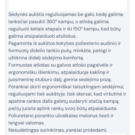
Sėdynės aukštis reguliuojamas be galo, kėdę galima
lanksčiai pasukti 360° kampu, o atlošą galima
reguliuoti keliais etapais ir iki 150° kampu, kad būtų
galima atsipalaiduoti atsilošus.
Pagaminta iš aukštos kokybės poliesterio audinio ir
formuotų didelio tankio putų, minkšta, patogi ir
užtikrina didelį sėdėjimo komfortą.
Formuotas atlošas su galvos atlošo pagalvėle ir
ergonomišku išlenkimu, atpalaiduoja kaklinę ir
juosmeninę stuburo dalį, gerina sėdėjimo pozą.
Porankiai skirti ergonomiškai taisyklingam sėdėjimui,
reguliuojami tiek aukštyje, tiek skersai, kad viršutinė ir
apatinė rankos dalis galėtų sudaryti stačią kampą,
pečių juosta aplink rankų svorį būtų atpalaiduota.
Poliuretano porankio užvalkalas malonus liesti ir
lengvai valomas.
Nesudėtingas surinkimas, įrankiai pridedami.