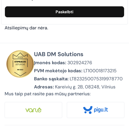
Atsiliepimų dar nėra.
UAB DM Solutions
Įmonės kodas:
302924276
PVM mokėtojo kodas:
LT100018173215
Banko sąskaita:
LT823250075319978770
Adresas:
Kareivių g. 2B, 08248, Vilnius
Mus taip pat rasite pas mūsų partnerius: