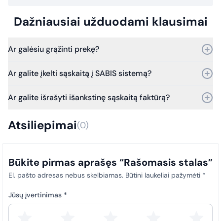
Dažniausiai užduodami klausimai
Ar galėsiu grąžinti prekę?
Taip, prekę galite grąžinti per 30 dienų nuo pirkimo.
Ar galite įkelti sąskaitą į SABIS sistemą?
Bet jei praeis daugiau laiko – vis tiek kreipkitės, ir mes
įvertinsime grąžinimo galimybes.
Taip, galime. Dirbame su SABIS sistema.
Ar galite išrašyti išankstinę sąskaitą faktūrą?
Nuo 2025 m. sausio 1 d. visi viešosios įstaigos pirkimų
dokumentai (sąskaitos faktūros) privalo būti laiku įkeliami į SABIS
Taip, išrašome išankstines sąskaitas faktūras.
sistemą. Šis reikalavimas taikomas visiems pirkimams, siekiant
Atsiliepimai
(0)
užtikrinti skaidrumą ir tinkamą atitiktį teisės aktų nuostatoms.
Būkite pirmas aprašęs “Rašomasis stalas”
El. pašto adresas nebus skelbiamas.
Būtini laukeliai pažymėti
*
Jūsų įvertinimas
*