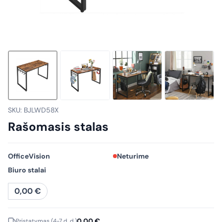
SKU: BJLWD58X
Rašomasis stalas
OfficeVision
Neturime
Biuro stalai
0,00
€
0,00
€
Pristatymas (4-7 d. d.)