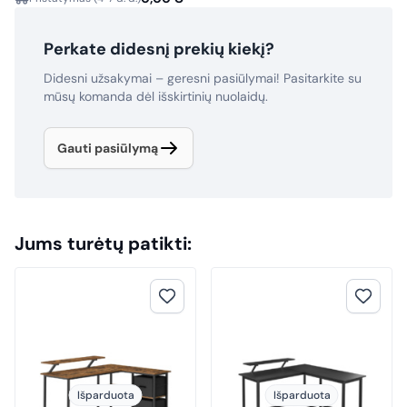
Perkate didesnį prekių kiekį?
Didesni užsakymai – geresni pasiūlymai! Pasitarkite su
mūsų komanda dėl išskirtinių nuolaidų.
Gauti pasiūlymą
Jums turėtų patikti:
Išparduota
Išparduota