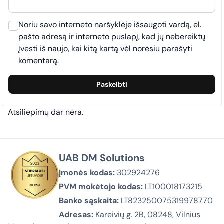
Noriu savo interneto naršyklėje išsaugoti vardą, el.
pašto adresą ir interneto puslapį, kad jų nebereiktų
įvesti iš naujo, kai kitą kartą vėl norėsiu parašyti
komentarą.
Atsiliepimų dar nėra.
UAB DM Solutions
Įmonės kodas:
302924276
PVM mokėtojo kodas:
LT100018173215
Banko sąskaita:
LT823250075319978770
Adresas:
Kareivių g. 2B, 08248, Vilnius