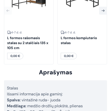
4-7 d. d.
4-7 d. d.
L formos rašomasis
L formos kompiuterio
stalas su 2 stalčiais 135 x
stalas
105 cm
0,00
€
0,00
€
Aprašymas
Stalas
Išsami informacija apie gaminį:
Spalva:
vintažinė ruda- juoda
Medžiaga:
medžio drožlių plokštė, plienas