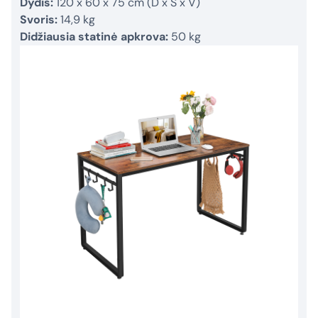
Dydis:
120 x 60 x 75 cm (D x Š x V)
Svoris:
14,9 kg
Didžiausia statinė apkrova:
50 kg