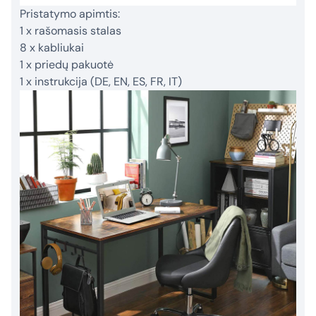
Pristatymo apimtis:
1 x rašomasis stalas
8 x kabliukai
1 x priedų pakuotė
1 x instrukcija (DE, EN, ES, FR, IT)