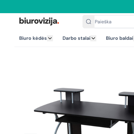
Paieška
Biuro kėdės
Darbo stalai
Biuro baldai