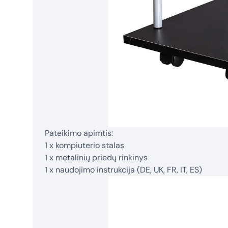
Pateikimo apimtis:
1 x kompiuterio stalas
1 x metalinių priedų rinkinys
1 x naudojimo instrukcija (DE, UK, FR, IT, ES)