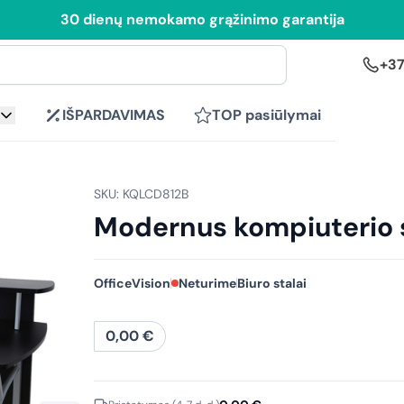
30 dienų nemokamo grąžinimo garantija
+37
IŠPARDAVIMAS
TOP pasiūlymai
SKU: KQLCD812B
Modernus kompiuterio 
OfficeVision
Neturime
Biuro stalai
0,00
€