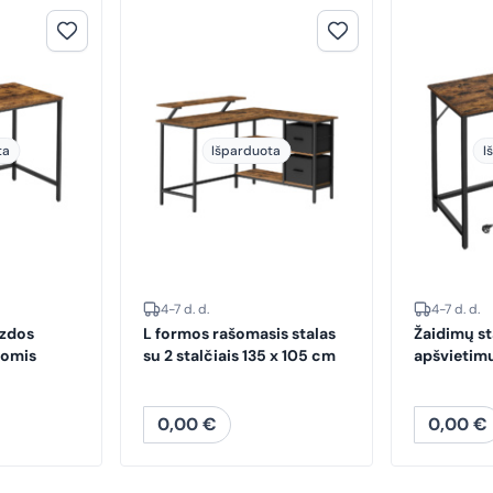
ta
Išparduota
I
4-7 d. d.
4-7 d. d.
izdos
L formos rašomasis stalas
Žaidimų st
nomis
su 2 stalčiais 135 x 105 cm
apšvietim
0,00
€
0,00
€