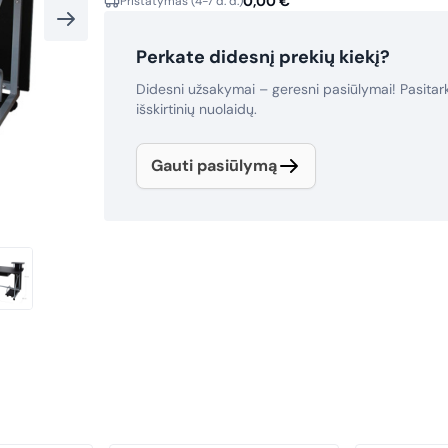
0,00
€
Pristatymas (4-7 d. d.)
Perkate didesnį prekių kiekį?
Didesni užsakymai – geresni pasiūlymai! Pasita
išskirtinių nuolaidų.
Gauti pasiūlymą