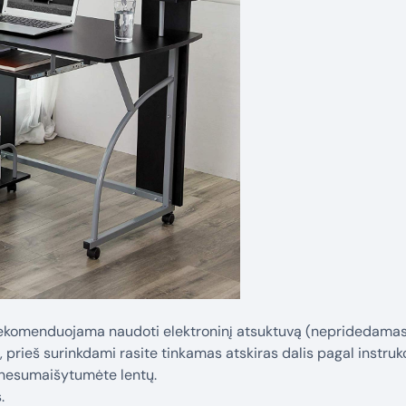
Rekomenduojama naudoti elektroninį atsuktuvą (nepridedamas),
 prieš surinkdami rasite tinkamas atskiras dalis pagal instrukc
d nesumaišytumėte lentų.
.