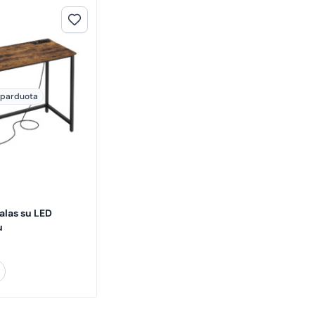
šparduota
alas su LED
u