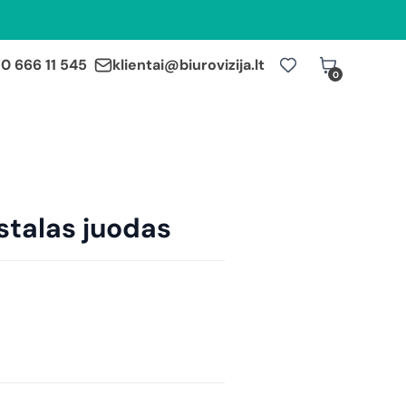
0 666 11 545
klientai@biurovizija.lt
0
stalas juodas