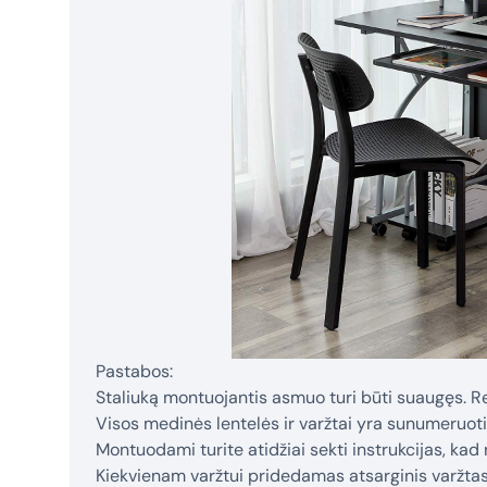
Pastabos:
Staliuką montuojantis asmuo turi būti suaugęs. 
Visos medinės lentelės ir varžtai yra sunumeruoti,
Montuodami turite atidžiai sekti instrukcijas, ka
Kiekvienam varžtui pridedamas atsarginis varžtas