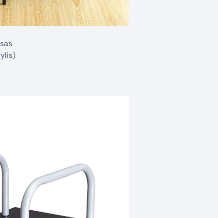
asas
ylis)