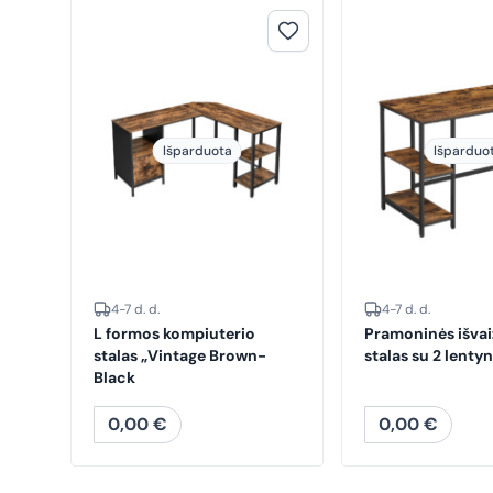
Išparduota
Išparduo
4-7 d. d.
4-7 d. d.
L formos kompiuterio
Pramoninės išva
stalas „Vintage Brown-
stalas su 2 lenty
Black
0,00
€
0,00
€