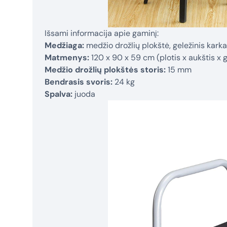
Išsami informacija apie gaminį:
Medžiaga:
medžio drožlių plokštė, geležinis kark
Matmenys:
120 x 90 x 59 cm (plotis x aukštis x g
Medžio drožlių plokštės storis:
15 mm
Bendrasis svoris:
24 kg
Spalva:
juoda