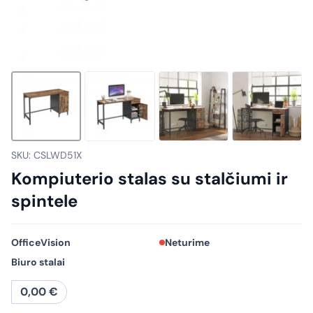
SKU: CSLWD51X
Kompiuterio stalas su stalčiumi ir
spintele
OfficeVision
Neturime
Biuro stalai
0,00
€