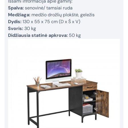
Išsami informacija apie gaminį:
Spalva:
senovinė/ tamsiai ruda
Medžiaga:
medžio drožlių plokštė, geležis
Dydis:
130 x 55 x 75 cm (D x Š x V)
Svoris:
30 kg
Didžiausia statinė apkrova:
50 kg