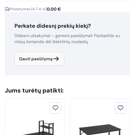
0,00
€
Pristatymas (4-7 d. d.)
Perkate didesnį prekių kiekį?
Didesni užsakymai – geresni pasiūlymai! Pasitarkite su
mūsų komanda dėl išskirtinių nuolaidų.
Gauti pasiūlymą
Jums turėtų patikti: