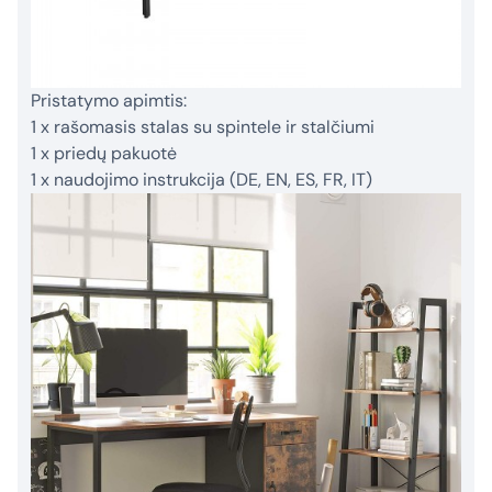
Pristatymo apimtis:
1 x rašomasis stalas su spintele ir stalčiumi
1 x priedų pakuotė
1 x naudojimo instrukcija (DE, EN, ES, FR, IT)