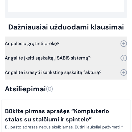
Dažniausiai užduodami klausimai
Ar galėsiu grąžinti prekę?
Taip, prekę galite grąžinti per 30 dienų nuo pirkimo.
Ar galite įkelti sąskaitą į SABIS sistemą?
Bet jei praeis daugiau laiko – vis tiek kreipkitės, ir mes
įvertinsime grąžinimo galimybes.
Taip, galime. Dirbame su SABIS sistema.
Ar galite išrašyti išankstinę sąskaitą faktūrą?
Nuo 2025 m. sausio 1 d. visi viešosios įstaigos pirkimų
dokumentai (sąskaitos faktūros) privalo būti laiku įkeliami į SABIS
Taip, išrašome išankstines sąskaitas faktūras.
sistemą. Šis reikalavimas taikomas visiems pirkimams, siekiant
Atsiliepimai
(0)
užtikrinti skaidrumą ir tinkamą atitiktį teisės aktų nuostatoms.
Būkite pirmas aprašęs “Kompiuterio
stalas su stalčiumi ir spintele”
El. pašto adresas nebus skelbiamas.
Būtini laukeliai pažymėti
*