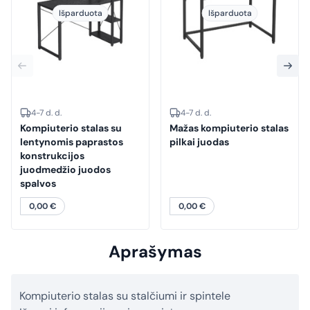
Išparduota
Išparduota
4-7 d. d.
4-7 d. d.
Kompiuterio stalas su
Mažas kompiuterio stalas
lentynomis paprastos
pilkai juodas
konstrukcijos
juodmedžio juodos
spalvos
0,00
€
0,00
€
Aprašymas
Kompiuterio stalas su stalčiumi ir spintele