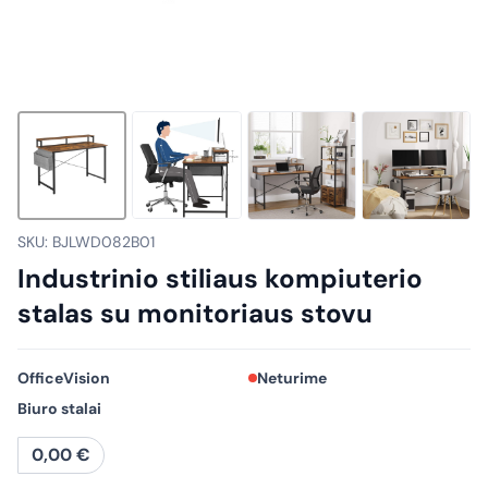
SKU: BJLWD082B01
Industrinio stiliaus kompiuterio
stalas su monitoriaus stovu
OfficeVision
Neturime
Biuro stalai
0,00
€