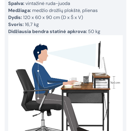
Spalva:
vintažinė ruda-juoda
Medžiaga:
medžio drožlių plokštė, plienas
Dydis:
120 x 60 x 90 cm (D x Š x V)
Svoris:
16,7 kg
Didžiausia bendra statinė apkrova:
50 kg