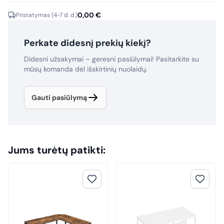
0,00
€
Pristatymas (4-7 d. d.)
Perkate didesnį prekių kiekį?
Didesni užsakymai – geresni pasiūlymai! Pasitarkite su
mūsų komanda dėl išskirtinių nuolaidų.
Gauti pasiūlymą
Jums turėtų patikti: