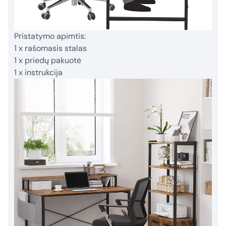
Pristatymo apimtis:
1 x rašomasis stalas
1 x priedų pakuotė
1 x instrukcija