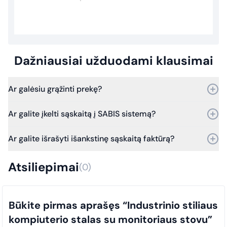
Dažniausiai užduodami klausimai
Ar galėsiu grąžinti prekę?
Taip, prekę galite grąžinti per 30 dienų nuo pirkimo.
Ar galite įkelti sąskaitą į SABIS sistemą?
Bet jei praeis daugiau laiko – vis tiek kreipkitės, ir mes
įvertinsime grąžinimo galimybes.
Taip, galime. Dirbame su SABIS sistema.
Ar galite išrašyti išankstinę sąskaitą faktūrą?
Nuo 2025 m. sausio 1 d. visi viešosios įstaigos pirkimų
dokumentai (sąskaitos faktūros) privalo būti laiku įkeliami į SABIS
Taip, išrašome išankstines sąskaitas faktūras.
sistemą. Šis reikalavimas taikomas visiems pirkimams, siekiant
Atsiliepimai
(0)
užtikrinti skaidrumą ir tinkamą atitiktį teisės aktų nuostatoms.
Būkite pirmas aprašęs “Industrinio stiliaus
kompiuterio stalas su monitoriaus stovu”