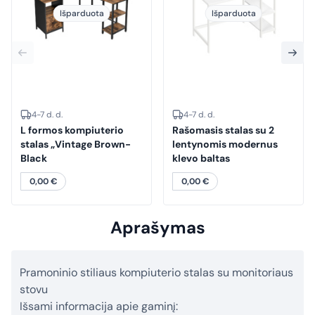
Išparduota
Išparduota
4-7 d. d.
4-7 d. d.
L formos kompiuterio
Rašomasis stalas su 2
stalas „Vintage Brown-
lentynomis modernus
Black
klevo baltas
0,00
€
0,00
€
Aprašymas
Pramoninio stiliaus kompiuterio stalas su monitoriaus
stovu
Išsami informacija apie gaminį: