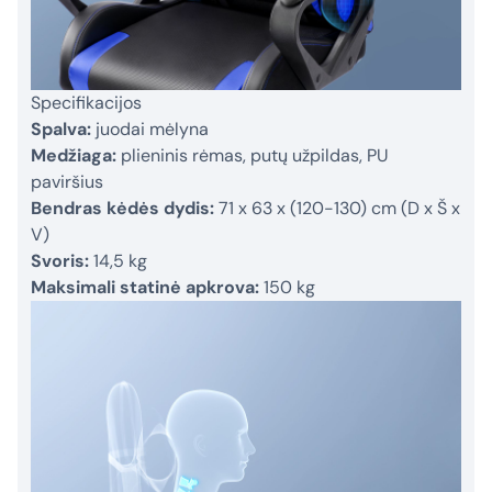
Specifikacijos
Spalva:
juodai mėlyna
Medžiaga:
plieninis rėmas, putų užpildas, PU
paviršius
Bendras kėdės dydis:
71 x 63 x (120-130) cm (D x Š x
V)
Svoris:
14,5 kg
Maksimali statinė apkrova:
150 kg