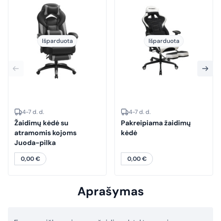
Išparduota
Išparduota
4-7 d. d.
4-7 d. d.
Žaidimų kėdė su
Pakreipiama žaidimų
atramomis kojoms
kėdė
Juoda-pilka
0,00
€
0,00
€
Aprašymas