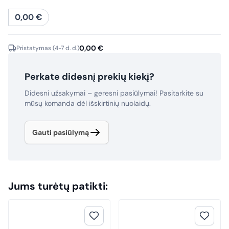
0,00
€
0,00
€
Pristatymas (4-7 d. d.)
Perkate didesnį prekių kiekį?
Didesni užsakymai – geresni pasiūlymai! Pasitarkite su
mūsų komanda dėl išskirtinių nuolaidų.
Gauti pasiūlymą
Jums turėtų patikti: