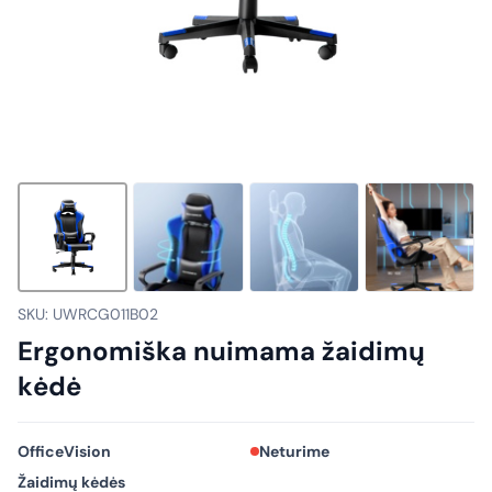
SKU: UWRCG011B02
Ergonomiška nuimama žaidimų
kėdė
OfficeVision
Neturime
Žaidimų kėdės