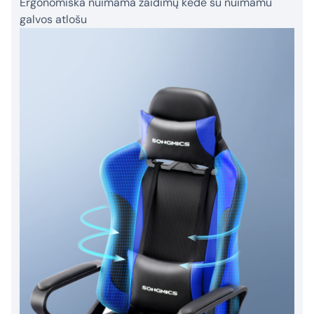
Ergonomiška nuimama žaidimų kėdė su nuimamu
galvos atlošu