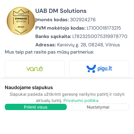
UAB DM Solutions
Įmonės kodas:
302924276
PVM mokėtojo kodas:
LT100018173215
Banko sąskaita:
LT823250075319978770
Adresas:
Kareivių g. 2B, 08248, Vilnius
Mus taip pat rasite pas mūsų partnerius:
Naudojame slapukus
Slapukai padeda užtikrinti geresnę naršymo patirtį ir rodyti
Apie mus
aktualų turinį.
Privatumo politika
Privatumo politika
Priimti visus
Nustatymai
Pirkimas ir pristatymas
Kontaktai
© 2026 Biurovizija.lt – Visos teisės saugomos.