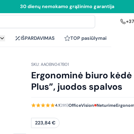
30 dienų nemokamo grąžinimo garantija
+37
IŠPARDAVIMAS
TOP pasiūlymai
SKU: AAOBN047B01
Ergonominė biuro kėdė
Plus”, juodos spalvos
OfficeVision
Neturime
Ergonom
4.1
(285)
223,84
€