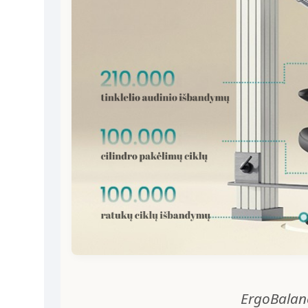
ErgoBalanc