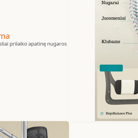
ama
liai prilaiko apatinę nugaros