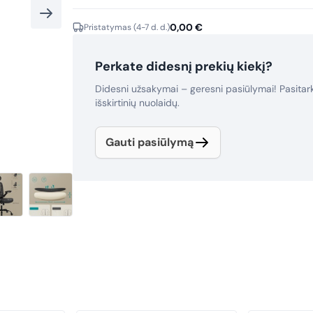
0,00
€
Pristatymas (4-7 d. d.)
Perkate didesnį prekių kiekį?
Didesni užsakymai – geresni pasiūlymai! Pasita
išskirtinių nuolaidų.
Gauti pasiūlymą