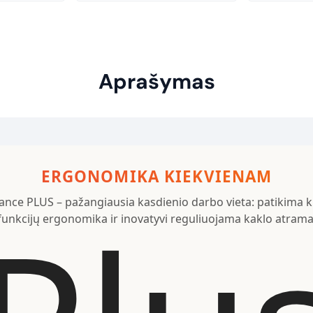
was:
375,10 €.
Aprašymas
ERGONOMIKA KIEKVIENAM
ance PLUS – pažangiausia kasdienio darbo vieta: patikima kl
funkcijų ergonomika ir inovatyvi reguliuojama kaklo atrama