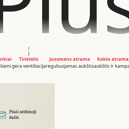
Plu
Tinklelis
Juosmens atrama
Kaklo atrama
gera ventiliacija
reguliuojamas aukštis
aukštis ir kampas