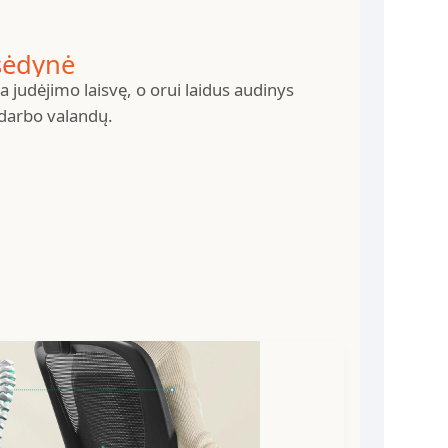
 sėdynė
a judėjimo laisvę, o orui laidus audinys
 darbo valandų.