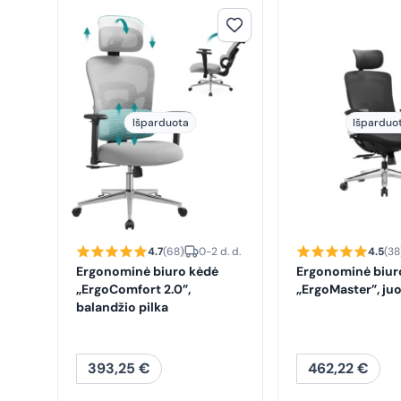
Išparduota
Išparduo
4.7
(68)
0-2 d. d.
4.5
(38
Ergonominė biuro kėdė
Ergonominė biur
„ErgoComfort 2.0”,
„ErgoMaster”, ju
balandžio pilka
393,25
€
462,22
€