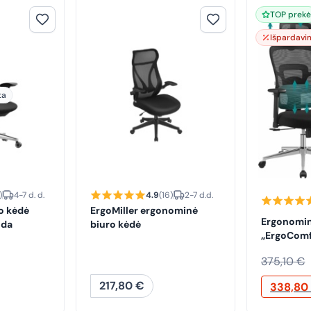
TOP prek
Išpardavi
ta
)
4-7 d. d.
4.9
(16)
2-7 d.d.
o kėdė
ErgoMiller ergonominė
Ergonomin
oda
biuro kėdė
„ErgoComfo
375,10
€
Original
217,80
€
338,8
price