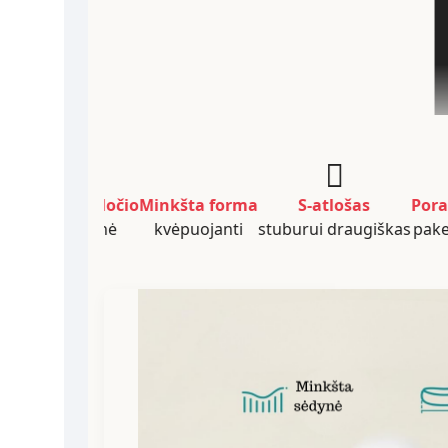
53 cm pločio
Minkšta forma
S-atlošas
Porankiai
sėdynė
kvėpuojanti
stuburui draugiškas
pakeliami