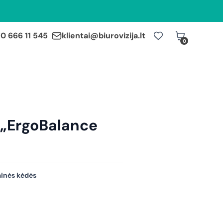
0 666 11 545
klientai@biurovizija.lt
0
 „ErgoBalance
inės kėdės