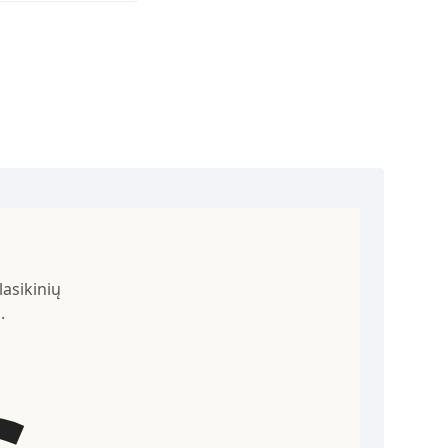
is:
338,80 €.
asikinių
.