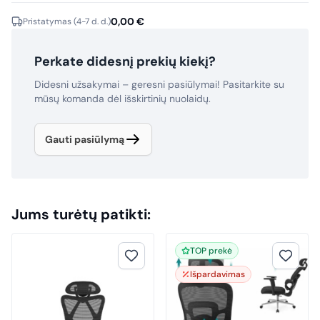
0,00
€
Pristatymas (4-7 d. d.)
Perkate didesnį prekių kiekį?
Didesni užsakymai – geresni pasiūlymai! Pasitarkite su
mūsų komanda dėl išskirtinių nuolaidų.
Gauti pasiūlymą
Jums turėtų patikti:
TOP prekė
Išpardavimas