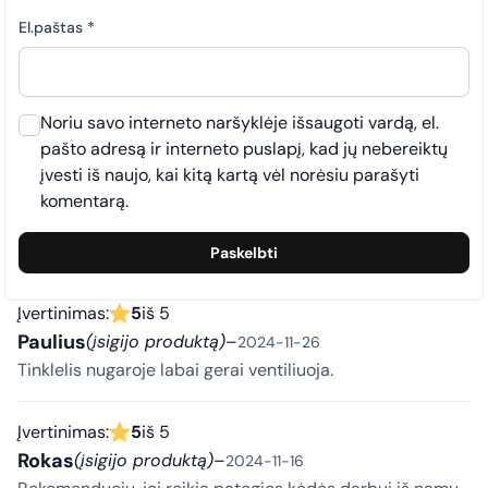
El.paštas
*
Noriu savo interneto naršyklėje išsaugoti vardą, el.
pašto adresą ir interneto puslapį, kad jų nebereiktų
įvesti iš naujo, kai kitą kartą vėl norėsiu parašyti
komentarą.
Įvertinimas:
5
iš 5
Paulius
(įsigijo produktą)
–
2024-11-26
Tinklelis nugaroje labai gerai ventiliuoja.
Įvertinimas:
5
iš 5
Rokas
(įsigijo produktą)
–
2024-11-16