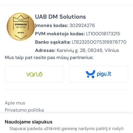
UAB DM Solutions
Įmonės kodas:
302924276
PVM mokėtojo kodas:
LT100018173215
Banko sąskaita:
LT823250075319978770
Adresas:
Kareivių g. 2B, 08248, Vilnius
Mus taip pat rasite pas mūsų partnerius:
Apie mus
Privatumo politika
Pirkimas ir pristatymas
Naudojame slapukus
Kontaktai
Slapukai padeda užtikrinti geresnę naršymo patirtį ir rodyti
© 2026 Biurovizija.lt – Visos teisės saugomos.