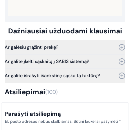
Dažniausiai užduodami klausimai
Ar galėsiu grąžinti prekę?
Taip, prekę galite grąžinti per 30 dienų nuo pirkimo.
Ar galite įkelti sąskaitą į SABIS sistemą?
Bet jei praeis daugiau laiko – vis tiek kreipkitės, ir mes
įvertinsime grąžinimo galimybes.
Taip, galime. Dirbame su SABIS sistema.
Ar galite išrašyti išankstinę sąskaitą faktūrą?
Nuo 2025 m. sausio 1 d. visi viešosios įstaigos pirkimų
dokumentai (sąskaitos faktūros) privalo būti laiku įkeliami į SABIS
Taip, išrašome išankstines sąskaitas faktūras.
sistemą. Šis reikalavimas taikomas visiems pirkimams, siekiant
Atsiliepimai
(100)
užtikrinti skaidrumą ir tinkamą atitiktį teisės aktų nuostatoms.
Parašyti atsiliepimą
El. pašto adresas nebus skelbiamas.
Būtini laukeliai pažymėti
*