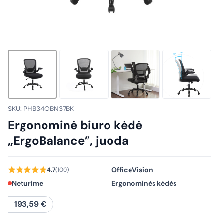
SKU: PHB34OBN37BK
Ergonominė biuro kėdė
„ErgoBalance”, juoda
OfficeVision
4.7
(100)
Neturime
Ergonominės kėdės
193,59
€