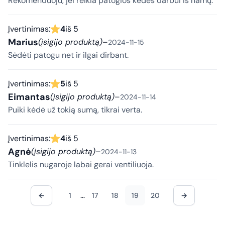
Rekomenduoju, jei reikia patogios kėdės darbui iš namų.
Įvertinimas:
4
iš 5
Marius
(įsigijo produktą)
–
2024-11-15
Sėdėti patogu net ir ilgai dirbant.
Įvertinimas:
5
iš 5
Eimantas
(įsigijo produktą)
–
2024-11-14
Puiki kėdė už tokią sumą, tikrai verta.
Įvertinimas:
4
iš 5
Agnė
(įsigijo produktą)
–
2024-11-13
Tinklelis nugaroje labai gerai ventiliuoja.
…
←
1
17
18
19
20
→