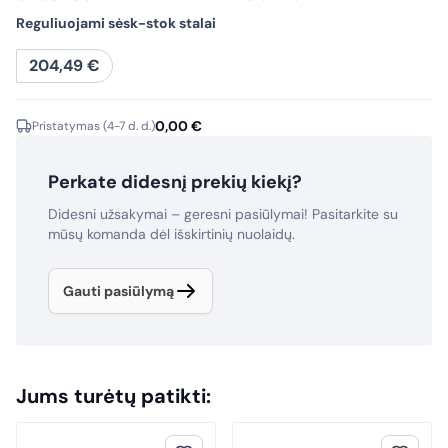
Reguliuojami sėsk-stok stalai
204,49
€
0,00
€
Pristatymas (4-7 d. d.)
Perkate didesnį prekių kiekį?
Didesni užsakymai – geresni pasiūlymai! Pasitarkite su
mūsų komanda dėl išskirtinių nuolaidų.
Gauti pasiūlymą
Jums turėtų patikti: