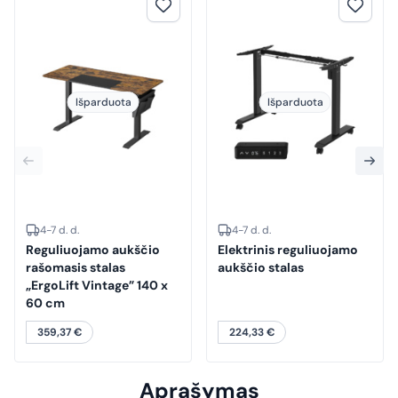
Išparduota
Išparduota
4-7 d. d.
4-7 d. d.
Reguliuojamo aukščio
Elektrinis reguliuojamo
rašomasis stalas
aukščio stalas
„ErgoLift Vintage” 140 x
60 cm
359,37
€
224,33
€
Aprašymas