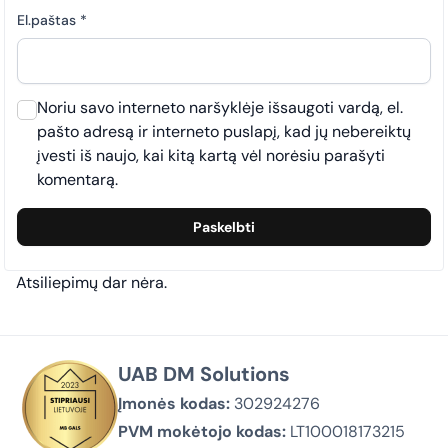
El.paštas
*
Noriu savo interneto naršyklėje išsaugoti vardą, el.
pašto adresą ir interneto puslapį, kad jų nebereiktų
įvesti iš naujo, kai kitą kartą vėl norėsiu parašyti
komentarą.
Atsiliepimų dar nėra.
UAB DM Solutions
Įmonės kodas:
302924276
PVM mokėtojo kodas:
LT100018173215