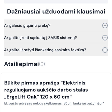
Dažniausiai užduodami klausimai
Ar galėsiu grąžinti prekę?
Taip, prekę galite grąžinti per 30 dienų nuo pirkimo.
Ar galite įkelti sąskaitą į SABIS sistemą?
Bet jei praeis daugiau laiko – vis tiek kreipkitės, ir mes
įvertinsime grąžinimo galimybes.
Taip, galime. Dirbame su SABIS sistema.
Ar galite išrašyti išankstinę sąskaitą faktūrą?
Nuo 2025 m. sausio 1 d. visi viešosios įstaigos pirkimų
dokumentai (sąskaitos faktūros) privalo būti laiku įkeliami į SABIS
Taip, išrašome išankstines sąskaitas faktūras.
sistemą. Šis reikalavimas taikomas visiems pirkimams, siekiant
Atsiliepimai
(0)
užtikrinti skaidrumą ir tinkamą atitiktį teisės aktų nuostatoms.
Būkite pirmas aprašęs “Elektrinis
reguliuojamo aukščio darbo stalas
„ErgoLift Oak” 120 x 60 cm”
El. pašto adresas nebus skelbiamas.
Būtini laukeliai pažymėti
*