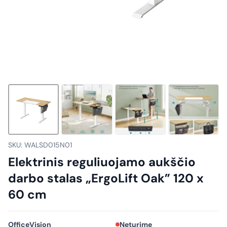
SKU: WALSD015N01
Elektrinis reguliuojamo aukščio
darbo stalas „ErgoLift Oak” 120 x
60 cm
OfficeVision
Neturime