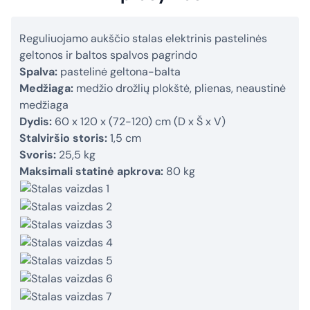
Reguliuojamo aukščio stalas elektrinis pastelinės
geltonos ir baltos spalvos pagrindo
Spalva:
pastelinė geltona-balta
Medžiaga:
medžio drožlių plokštė, plienas, neaustinė
medžiaga
Dydis:
60 x 120 x (72-120) cm (D x Š x V)
Stalviršio storis:
1,5 cm
Svoris:
25,5 kg
Maksimali statinė apkrova:
80 kg