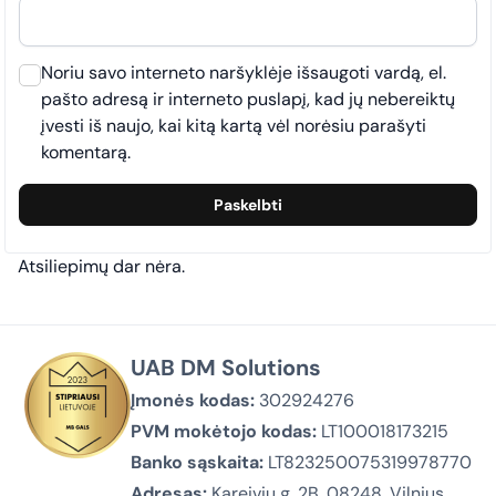
Noriu savo interneto naršyklėje išsaugoti vardą, el.
pašto adresą ir interneto puslapį, kad jų nebereiktų
įvesti iš naujo, kai kitą kartą vėl norėsiu parašyti
komentarą.
Atsiliepimų dar nėra.
UAB DM Solutions
Įmonės kodas:
302924276
PVM mokėtojo kodas:
LT100018173215
Banko sąskaita:
LT823250075319978770
Adresas:
Kareivių g. 2B, 08248, Vilnius