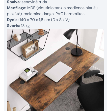
Spalva:
senovinė ruda
Medžiaga:
MDF (vidutinio tankio medienos plaušų
plokštė), melamino danga, PVC hermetikas
Dydis:
140 x 70 x 1,8 cm (D x Š x V)
Svoris:
13 kg