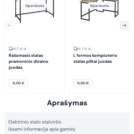
Išparduota
Išparduota
4-7 d. d.
4-7 d. d.
Rašomasis stalas
L formos kompiuterio
pramoninio dizaino
stalas pilkai juodas
juodas
0,00
€
0,00
€
Aprašymas
Elektrinio stalo stalviršis
Išsami informacija apie gaminį: