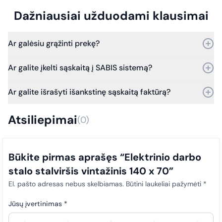
Dažniausiai užduodami klausimai
Ar galėsiu grąžinti prekę?
Taip, prekę galite grąžinti per 30 dienų nuo pirkimo.
Ar galite įkelti sąskaitą į SABIS sistemą?
Bet jei praeis daugiau laiko – vis tiek kreipkitės, ir mes
įvertinsime grąžinimo galimybes.
Taip, galime. Dirbame su SABIS sistema.
Ar galite išrašyti išankstinę sąskaitą faktūrą?
Nuo 2025 m. sausio 1 d. visi viešosios įstaigos pirkimų
dokumentai (sąskaitos faktūros) privalo būti laiku įkeliami į SABIS
Taip, išrašome išankstines sąskaitas faktūras.
sistemą. Šis reikalavimas taikomas visiems pirkimams, siekiant
Atsiliepimai
(0)
užtikrinti skaidrumą ir tinkamą atitiktį teisės aktų nuostatoms.
Būkite pirmas aprašęs “Elektrinio darbo
stalo stalviršis vintažinis 140 x 70”
El. pašto adresas nebus skelbiamas.
Būtini laukeliai pažymėti
*
Jūsų įvertinimas
*