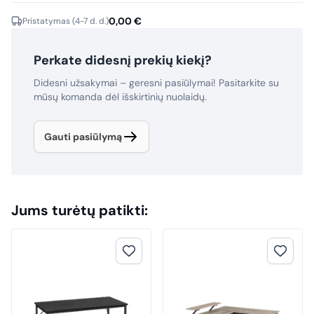
0,00
€
Pristatymas (4-7 d. d.)
Perkate didesnį prekių kiekį?
Didesni užsakymai – geresni pasiūlymai! Pasitarkite su
mūsų komanda dėl išskirtinių nuolaidų.
Gauti pasiūlymą
Jums turėtų patikti: