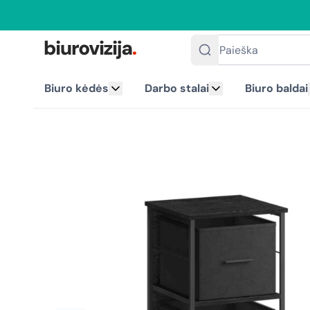
Paieška
Biuro kėdės
Darbo stalai
Biuro baldai