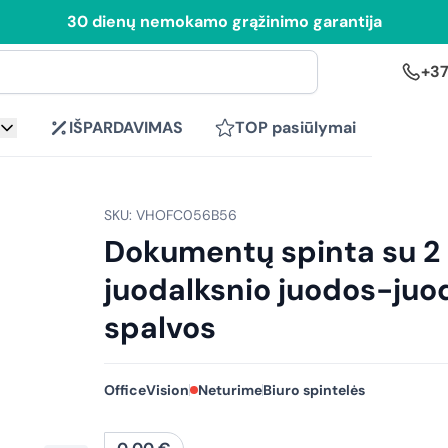
30 dienų nemokamo grąžinimo garantija
+37
IŠPARDAVIMAS
TOP pasiūlymai
SKU: VHOFC056B56
Dokumentų spinta su 2 
juodalksnio juodos-juo
spalvos
OfficeVision
Neturime
Biuro spintelės