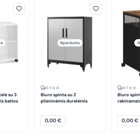
ta
Išparduota
I
4-7 d. d.
4-7 d. d.
telė su 3
Biuro spinta su 2
Biuro spin
ais baltos
plieninėmis durelėmis
rakinamais
0,00
€
0,00
€