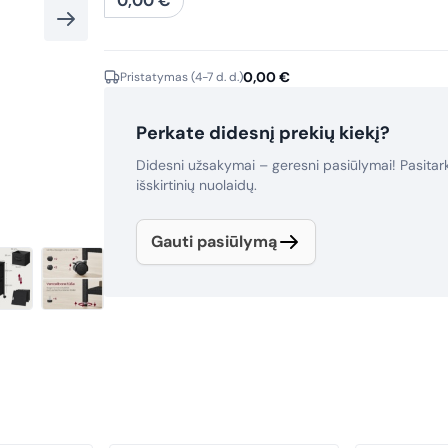
0,00
€
0,00
€
Pristatymas (4-7 d. d.)
Perkate didesnį prekių kiekį?
Didesni užsakymai – geresni pasiūlymai! Pasita
išskirtinių nuolaidų.
Gauti pasiūlymą