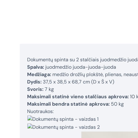
Dokumentų spinta su 2 stalčiais juodmedžio juo
Spalva:
juodmedžio juoda-juoda-juoda
Medžiaga:
medžio drožlių plokštė, plienas, neau
Dydis:
37,5 x 38,5 x 68,7 cm (D x Š x V)
Svoris:
7 kg
Maksimali statinė vieno stalčiaus apkrova:
10 
Maksimali bendra statinė apkrova:
50 kg
Nuotraukos: