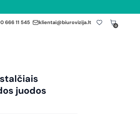
0 666 11 545
klientai@biurovizija.lt
0
stalčiais
dos juodos