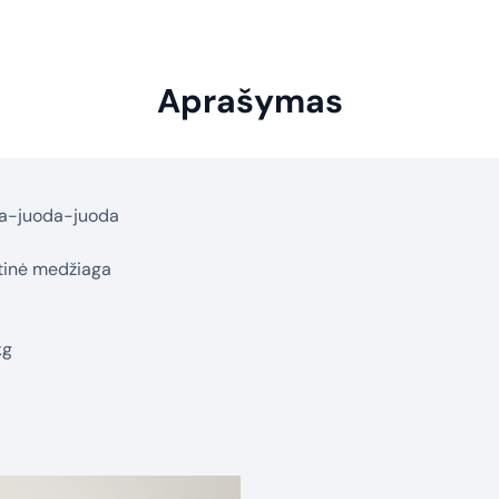
Aprašymas
da-juoda-juoda
stinė medžiaga
kg