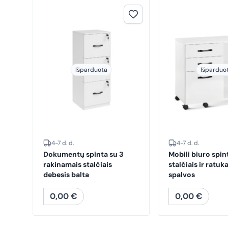
Išparduota
Išparduo
4-7 d. d.
4-7 d. d.
Dokumentų spinta su 3
Mobili biuro spin
rakinamais stalčiais
stalčiais ir ratuk
debesis balta
spalvos
0,00
€
0,00
€