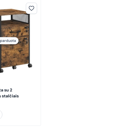
šparduota
ta su 2
 stalčiais