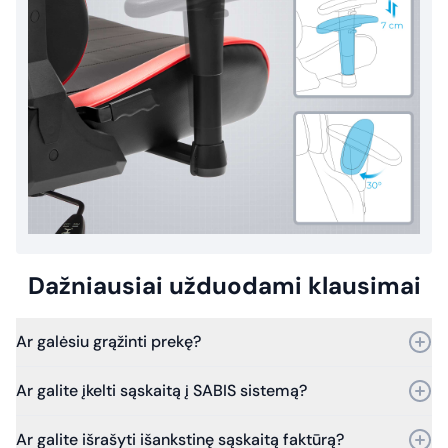
Dažniausiai užduodami klausimai
Ar galėsiu grąžinti prekę?
Taip, prekę galite grąžinti per 30 dienų nuo pirkimo.
Ar galite įkelti sąskaitą į SABIS sistemą?
Bet jei praeis daugiau laiko – vis tiek kreipkitės, ir mes
įvertinsime grąžinimo galimybes.
Taip, galime. Dirbame su SABIS sistema.
Ar galite išrašyti išankstinę sąskaitą faktūrą?
Nuo 2025 m. sausio 1 d. visi viešosios įstaigos pirkimų