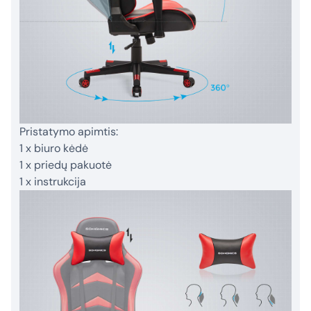
Pristatymo apimtis:
1 x biuro kėdė
1 x priedų pakuotė
1 x instrukcija