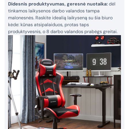
Didesnis produktyvumas, geresnė nuotaika:
dėl
tinkamos laikysenos darbo valandos tampa
malonesnės. Raskite idealią laikyseną su šia biuro
kėde: kūnas atsipalaiduos, protas taps
produktyvesnis, o 8 darbo valandos prabėgs greitai.