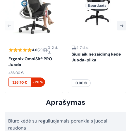
Išparduota
0-2 d.
4-7 d. d.
4.6
(79)
d.
Šiuolaikinė žaidimų kėdė
Ergonix OmniSit® PRO
Juoda-pilka
Juoda
456,00
€
Original
Current
-28%
326,70
€
0,00
€
price
price
was:
is:
Aprašymas
456,00 €.
326,70 €.
Biuro kėdė su reguliuojamais porankiais juodai
raudona