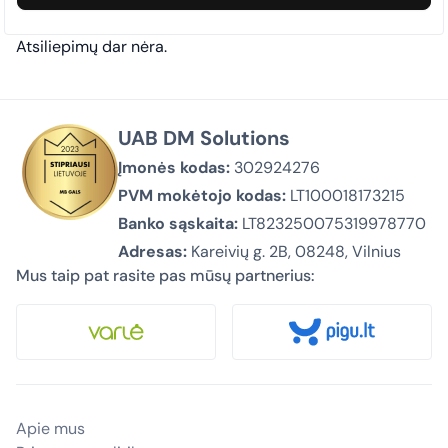
Atsiliepimų dar nėra.
UAB DM Solutions
Įmonės kodas:
302924276
PVM mokėtojo kodas:
LT100018173215
Banko sąskaita:
LT823250075319978770
Adresas:
Kareivių g. 2B, 08248, Vilnius
Mus taip pat rasite pas mūsų partnerius:
Apie mus