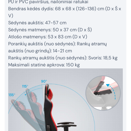
PU ir PVC paviršius, nailoniniai ratukai
Bendras kėdės dydis: 68 x 68 x (126-136) cm (D x Š x
V)
Sėdynės aukštis: 47-57 cm
Sėdynės matmenys: 50 x 37 cm (D x Š)
Atlošo matmenys: 53 x 83 cm (D x V)
Porankių aukštis (nuo sėdynės): Rankų atramų
aukštis (nuo grindų): 14-21 cm
Rankų atramų aukštis (nuo sėdynės): Svoris: 18,5 kg
Maksimali statinė apkrova: 150 kg