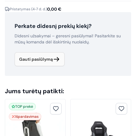
0,00
€
Pristatymas (4-7 d. d.)
Perkate didesnį prekių kiekį?
Didesni užsakymai – geresni pasiūlymai! Pasitarkite su
mūsų komanda dėl išskirtinių nuolaidų.
Gauti pasiūlymą
Jums turėtų patikti:
TOP prekė
Išpardavimas