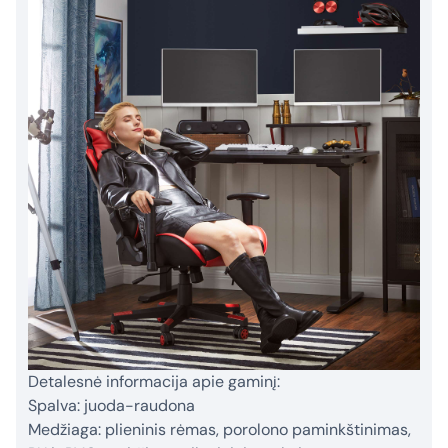
Detalesnė informacija apie gaminį:
Spalva: juoda-raudona
Medžiaga: plieninis rėmas, porolono paminkštinimas,