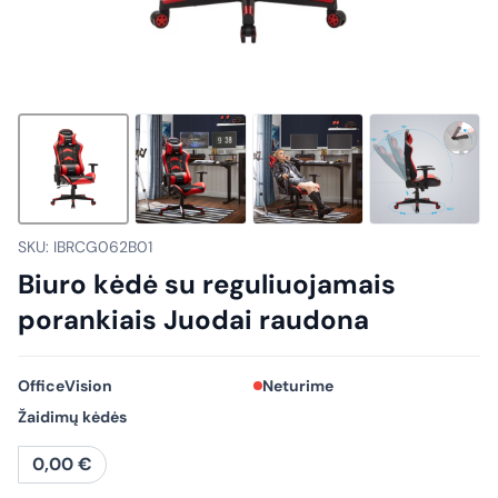
SKU: IBRCG062B01
Biuro kėdė su reguliuojamais
porankiais Juodai raudona
OfficeVision
Neturime
Žaidimų kėdės
0,00
€