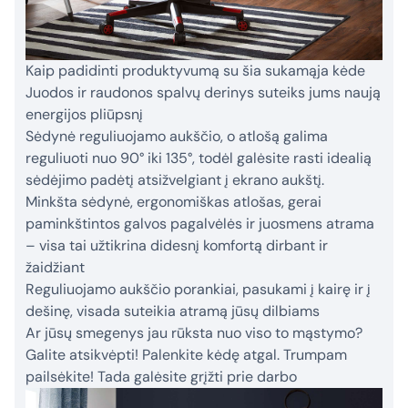
Kaip padidinti produktyvumą su šia sukamąja kėde
Juodos ir raudonos spalvų derinys suteiks jums naują
energijos pliūpsnį
Sėdynė reguliuojamo aukščio, o atlošą galima
reguliuoti nuo 90° iki 135°, todėl galėsite rasti idealią
sėdėjimo padėtį atsižvelgiant į ekrano aukštį.
Minkšta sėdynė, ergonomiškas atlošas, gerai
paminkštintos galvos pagalvėlės ir juosmens atrama
– visa tai užtikrina didesnį komfortą dirbant ir
žaidžiant
Reguliuojamo aukščio porankiai, pasukami į kairę ir į
dešinę, visada suteikia atramą jūsų dilbiams
Ar jūsų smegenys jau rūksta nuo viso to mąstymo?
Galite atsikvėpti! Palenkite kėdę atgal. Trumpam
pailsėkite! Tada galėsite grįžti prie darbo