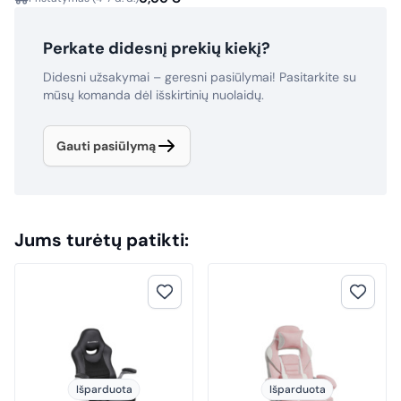
Perkate didesnį prekių kiekį?
Didesni užsakymai – geresni pasiūlymai! Pasitarkite su
mūsų komanda dėl išskirtinių nuolaidų.
Gauti pasiūlymą
Jums turėtų patikti:
Išparduota
Išparduota