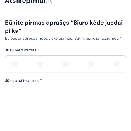
Atsiliepimai
(0)
užtikrinti skaidrumą ir tinkamą atitiktį teisės aktų nuostatoms.
Būkite pirmas aprašęs “Biuro kėdė juodai
pilka”
El. pašto adresas nebus skelbiamas.
Būtini laukeliai pažymėti
*
Jūsų įvertinimas
*
Jūsų atsiliepimas
*