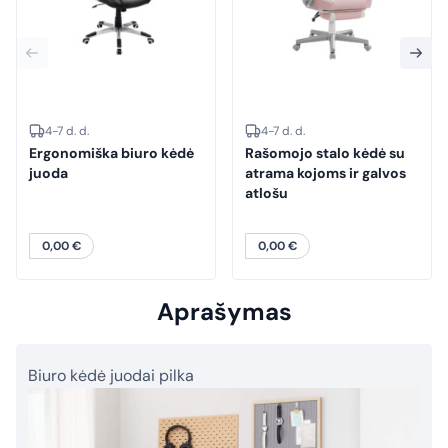
4-7 d. d.
4-7 d. d.
Ergonomiška biuro kėdė
Rašomojo stalo kėdė su
juoda
atrama kojoms ir galvos
atlošu
0,00
€
0,00
€
Aprašymas
Biuro kėdė juodai pilka