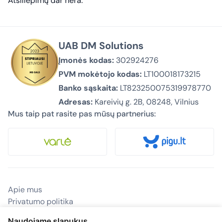
Atsiliepimų dar nėra.
UAB DM Solutions
Įmonės kodas:
302924276
PVM mokėtojo kodas:
LT100018173215
Banko sąskaita:
LT823250075319978770
Adresas:
Kareivių g. 2B, 08248, Vilnius
Mus taip pat rasite pas mūsų partnerius:
Apie mus
Privatumo politika
Pirkimas ir pristatymas
Naudojame slapukus