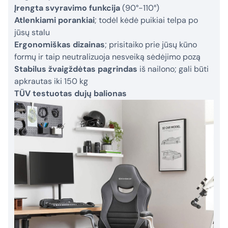
Įrengta svyravimo funkcija
(90°-110°)
Atlenkiami porankiai
; todėl kėdė puikiai telpa po
jūsų stalu
Ergonomiškas dizainas
; prisitaiko prie jūsų kūno
formų ir taip neutralizuoja nesveiką sėdėjimo pozą
Stabilus žvaigždėtas pagrindas
iš nailono; gali būti
apkrautas iki 150 kg
TÜV testuotas dujų balionas