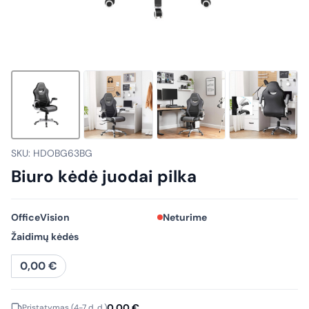
SKU: HDOBG63BG
Biuro kėdė juodai pilka
OfficeVision
Neturime
Žaidimų kėdės
0,00
€
0,00
€
Pristatymas (4-7 d. d.)