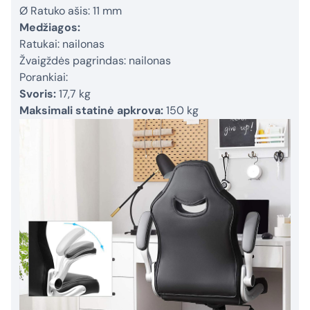
Ø Ratuko ašis: 11 mm
Medžiagos:
Ratukai: nailonas
Žvaigždės pagrindas: nailonas
Porankiai:
Svoris:
17,7 kg
Maksimali statinė apkrova:
150 kg