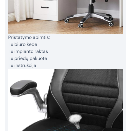
Pristatymo apimtis:
1 x biuro kėdė
1 x implanto raktas
1 x priedų pakuotė
1 x instrukcija