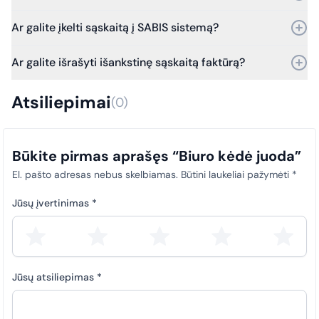
Taip, prekę galite grąžinti per 30 dienų nuo pirkimo.
Ar galite įkelti sąskaitą į SABIS sistemą?
Bet jei praeis daugiau laiko – vis tiek kreipkitės, ir mes
įvertinsime grąžinimo galimybes.
Taip, galime. Dirbame su SABIS sistema.
Ar galite išrašyti išankstinę sąskaitą faktūrą?
Nuo 2025 m. sausio 1 d. visi viešosios įstaigos pirkimų
dokumentai (sąskaitos faktūros) privalo būti laiku įkeliami į SABIS
Taip, išrašome išankstines sąskaitas faktūras.
sistemą. Šis reikalavimas taikomas visiems pirkimams, siekiant
Atsiliepimai
(0)
užtikrinti skaidrumą ir tinkamą atitiktį teisės aktų nuostatoms.
Būkite pirmas aprašęs “Biuro kėdė juoda”
El. pašto adresas nebus skelbiamas.
Būtini laukeliai pažymėti
*
Jūsų įvertinimas
*
Jūsų atsiliepimas
*