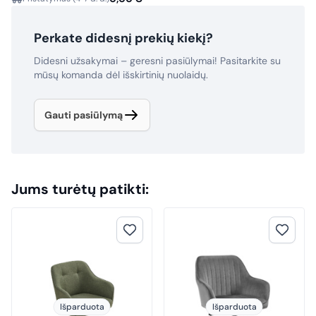
Perkate didesnį prekių kiekį?
Didesni užsakymai – geresni pasiūlymai! Pasitarkite su
mūsų komanda dėl išskirtinių nuolaidų.
Gauti pasiūlymą
Jums turėtų patikti:
Išparduota
Išparduota