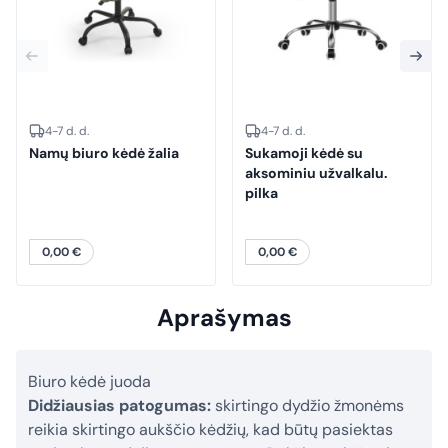
4-7 d. d.
4-7 d. d.
Namų biuro kėdė žalia
Sukamoji kėdė su
aksominiu užvalkalu.
pilka
0,00
€
0,00
€
Aprašymas
Biuro kėdė juoda
Didžiausias patogumas:
skirtingo dydžio žmonėms
reikia skirtingo aukščio kėdžių, kad būtų pasiektas