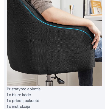
Pristatymo apimtis:
1 x biuro kėdė
1 x priedų pakuotė
1 x instrukcija