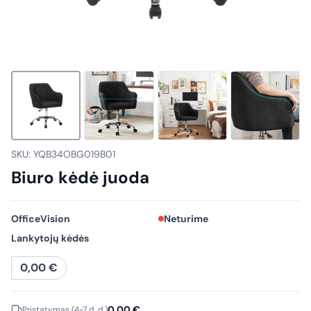
SKU: YQB34OBG019B01
Biuro kėdė juoda
OfficeVision
Neturime
Lankytojų kėdės
0,00
€
0,00
€
Pristatymas (4-7 d. d.)