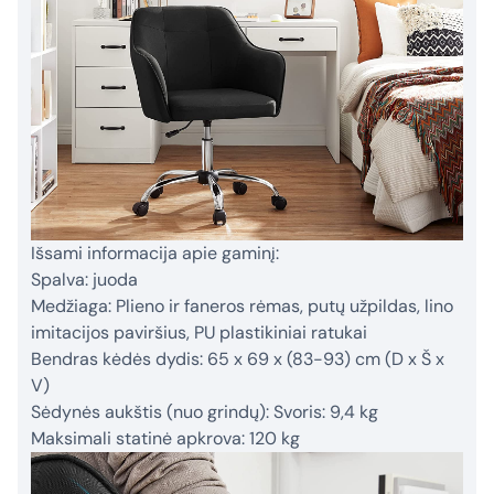
Išsami informacija apie gaminį:
Spalva: juoda
Medžiaga: Plieno ir faneros rėmas, putų užpildas, lino
imitacijos paviršius, PU plastikiniai ratukai
Bendras kėdės dydis: 65 x 69 x (83-93) cm (D x Š x
V)
Sėdynės aukštis (nuo grindų): Svoris: 9,4 kg
Maksimali statinė apkrova: 120 kg