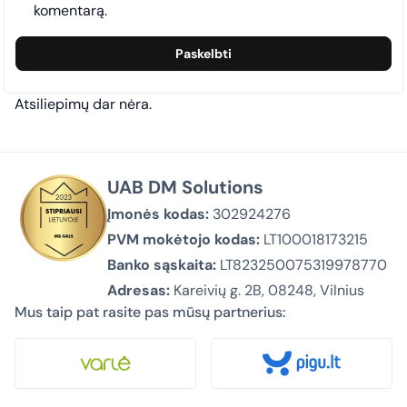
komentarą.
Atsiliepimų dar nėra.
UAB DM Solutions
Įmonės kodas:
302924276
PVM mokėtojo kodas:
LT100018173215
Banko sąskaita:
LT823250075319978770
Adresas:
Kareivių g. 2B, 08248, Vilnius
Mus taip pat rasite pas mūsų partnerius: