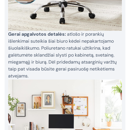
Gerai apgalvotos detalės:
atlošo ir porankių
išlenkimai suteikia šiai biuro kėdei nepakartojamo
šiuolaikiškumo. Poliuretano ratukai užtikrina, kad
galėtumėte sklandžiai slysti po kabinetą, svetainę,
miegamąjį ir biurą. Dėl pridedamų atsarginių varžtų
taip pat visada būsite gerai pasiruošę netikėtiems
atvejams.