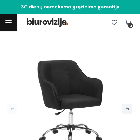
30 dienų nemokamo grąžinimo garantija
0
Toggle navigation