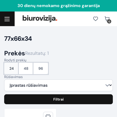
30 dienų nemokamo grąžinimo garantija
0
Toggle navigation
77x66x34
Prekės
Rezultatų: 1
Rodyti prekių
24
48
96
Rūšiavimas
Filtrai