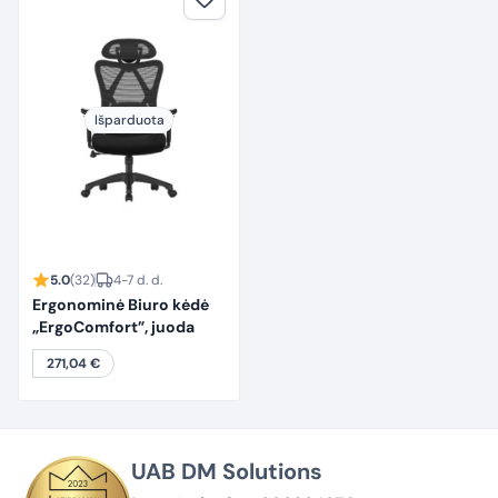
Išparduota
5.0
(32)
4-7 d. d.
Ergonominė Biuro kėdė
„ErgoComfort”, juoda
271,04
€
UAB DM Solutions