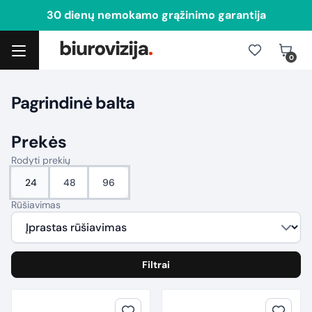
30 dienų nemokamo grąžinimo garantija
0
Toggle navigation
Pagrindinė balta
Prekės
Rodyti prekių
24
48
96
Rūšiavimas
Filtrai