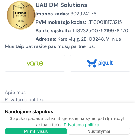
UAB DM Solutions
Įmonės kodas:
302924276
PVM mokėtojo kodas:
LT100018173215
Banko sąskaita:
LT823250075319978770
Adresas:
Kareivių g. 2B, 08248, Vilnius
Mus taip pat rasite pas mūsų partnerius:
Apie mus
Privatumo politika
Pirkimas ir pristatymas
Naudojame slapukus
Kontaktai
Slapukai padeda užtikrinti geresnę naršymo patirtį ir rodyti
© 2026 Biurovizija.lt – Visos teisės saugomos.
aktualų turinį.
Privatumo politika
Priimti visus
Nustatymai