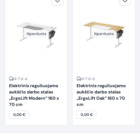
Išparduota
Išparduota
4-7 d. d.
4-7 d. d.
Elektrinis reguliuojamo
Elektrinis reguliuojamo
aukščio darbo stalas
aukščio darbo stalas
„ErgoLift Modern” 160 x
„ErgoLift Oak” 160 x 70
70 cm
cm
0,00
€
0,00
€