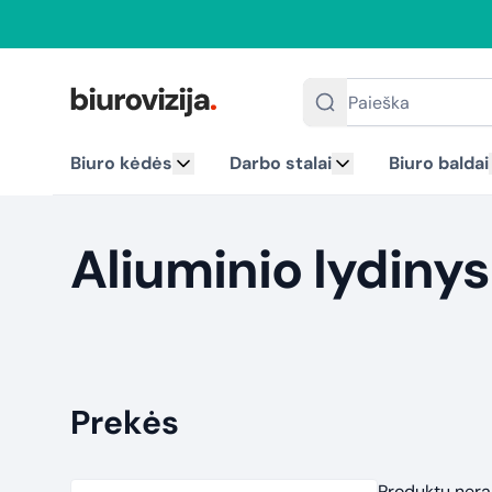
Paieška
Biuro kėdės
Darbo stalai
Biuro baldai
Aliuminio lydinys
Prekės
Produktų nera