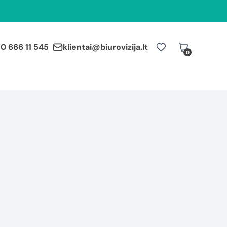
0 666 11 545
klientai@biurovizija.lt
0