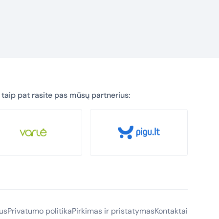
taip pat rasite pas mūsų partnerius:
us
Privatumo politika
Pirkimas ir pristatymas
Kontaktai