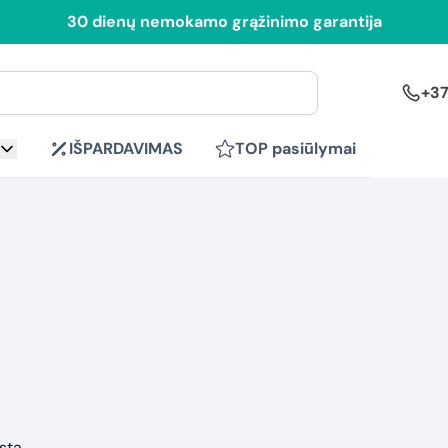
30 dienų nemokamo grąžinimo garantija
+37
IŠPARDAVIMAS
TOP pasiūlymai
sta.