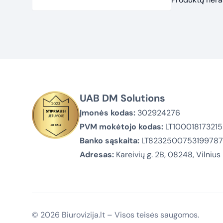
UAB DM Solutions
Įmonės kodas:
302924276
PVM mokėtojo kodas:
LT100018173215
Banko sąskaita:
LT823250075319978
Adresas:
Kareivių g. 2B, 08248, Vilnius
© 2026 Biurovizija.lt – Visos teisės saugomos.